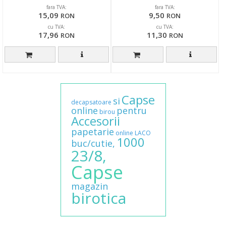
fara TVA:
fara TVA:
15,09
9,50
RON
RON
cu TVA:
cu TVA:
17,96
11,30
RON
RON
Capse
si
decapsatoare
online
pentru
birou
Accesorii
papetarie
online
LACO
1000
buc/cutie,
23/8,
Capse
magazin
birotica