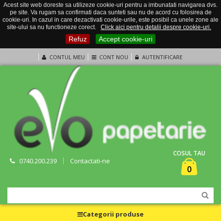
Acest site web doreste sa utilizeze cookie-uri pentru a imbunatati navigarea dvs.
pe site. Va rugam sa confirmati daca sunteti sau nu de acord cu folosirea de
cookie-uri. In cazul in care dezactivati cookie-urile, este posibil ca unele zone ale
site-ului sa nu functioneze corect.
Click aici pentru detalii despre cookie-uri.
Refuz
Accept cookie-uri
CONTUL MEU
CONT NOU
AUTENTIFICARE
COSUL TAU
0740.200.239
Contactati-ne
0
Categorii produse