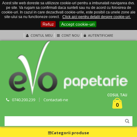
Acest site web doreste sa utilizeze cookie-uri pentru a imbunatati navigarea dvs.
pe site. Va rugam sa confirmati daca sunteti sau nu de acord cu folosirea de
cookie-uri. In cazul in care dezactivati cookie-urile, este posibil ca unele zone ale
site-ului sa nu functioneze corect.
Click aici pentru detalii despre cookie-uri.
Refuz
Accept cookie-uri
CONTUL MEU
CONT NOU
AUTENTIFICARE
COSUL TAU
0740.200.239
Contactati-ne
0
Categorii produse