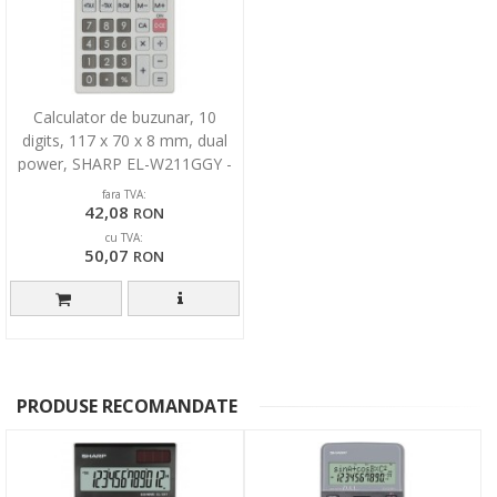
Calculator de buzunar, 10
digits, 117 x 70 x 8 mm, dual
power, SHARP EL-W211GGY -
gri
fara TVA:
42,08
RON
cu TVA:
50,07
RON
PRODUSE RECOMANDATE