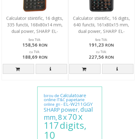
Calculator stiintific, 16 digits,
Calculator stiintific, 16 digits,
335 functii, 168x80x14 mm,
640 functii, 161x80x15 mm,
dual power, SHARP EL-
dual power, SHARP EL-
W531XGYR -
W506TBSL - argint
fara TVA:
fara TVA:
158,56
191,23
RON
RON
cu TVA:
cu TVA:
188,69
227,56
RON
RON
Calculatoare
de
birou
online
papetarie
IT&C
EL-W211GGY
-
online
gri
dual
power,
SHARP
x
70
x
8
mm,
digits,
117
10