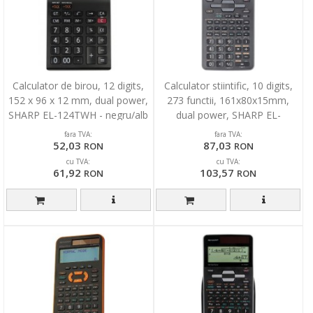
Calculator de birou, 12 digits,
Calculator stiintific, 10 digits,
152 x 96 x 12 mm, dual power,
273 functii, 161x80x15mm,
SHARP EL-124TWH - negru/alb
dual power, SHARP EL-
531THGR-negru/gri
fara TVA:
fara TVA:
52,03
87,03
RON
RON
cu TVA:
cu TVA:
61,92
103,57
RON
RON