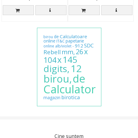
Calculatoare
de
birou
online
papetarie
IT&C
SDC
912
-
online
alb/violet
x
26
mm,
Rebell
145
x
104
12
digits,
de
birou,
Calculator
birotica
magazin
Cine suntem