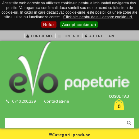
Acest site web doreste sa utilizeze cookie-uri pentru a imbunatati navigarea dvs.
pe site. Va rugam sa confirmati daca sunteti sau nu de acord cu folosirea de
cookie-uri. In cazul in care dezactivati cookie-urile, este posibil ca unele zone ale
site-ului sa nu functioneze corect.
Click aici pentru detalii despre cookie-uri.
Refuz
Accept cookie-uri
CONTUL MEU
CONT NOU
AUTENTIFICARE
COSUL TAU
0740.200.239
Contactati-ne
0
Categorii produse