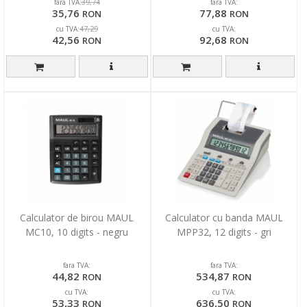
fara TVA:
fara TVA:
39,74
35,76
77,88
RON
RON
cu TVA:
cu TVA:
47,29
42,56
92,68
RON
RON
Calculator de birou MAUL
Calculator cu banda MAUL
MC10, 10 digits - negru
MPP32, 12 digits - gri
fara TVA:
fara TVA:
44,82
534,87
RON
RON
cu TVA:
cu TVA:
53,33
636,50
RON
RON