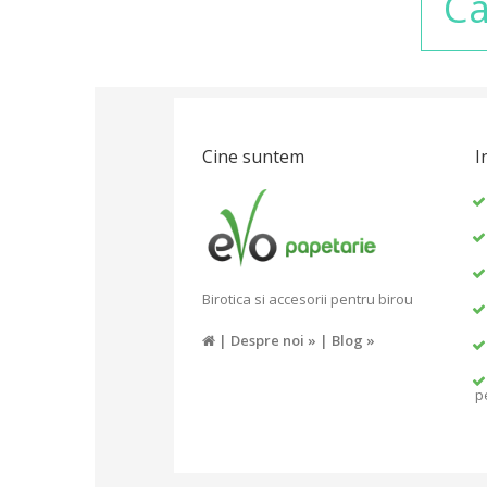
Ca
Cine suntem
I
Birotica si accesorii pentru birou
|
Despre noi »
|
Blog »
p