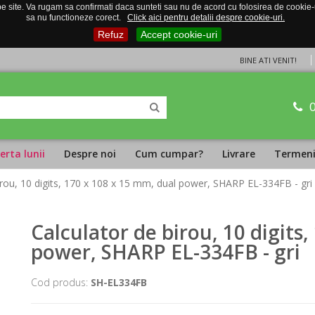
 site. Va rugam sa confirmati daca sunteti sau nu de acord cu folosirea de cookie-uri
sa nu functioneze corect.
Click aici pentru detalii despre cookie-uri.
Refuz
Accept cookie-uri
BINE ATI VENIT!
erta lunii
Despre noi
Cum cumpar?
Livrare
Termeni 
irou, 10 digits, 170 x 108 x 15 mm, dual power, SHARP EL-334FB - gri
Calculator de birou, 10 digits
power, SHARP EL-334FB - gri
Cod produs:
SH-EL334FB