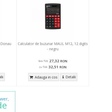
, Donau
Calculator de buzunar MAUL M12, 12 digits
- negru
27,32
RON
fara TVA:
32,51
RON
cu TVA:
lii
Detalii
Adauga in cos
wer,
de