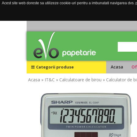
Acest site web doreste sa utilizeze cookie-uri pentru a imbunatati navigarea dvs. pe
Acasa
Of
Categorii produse
Acasa
» IT&C
» Calculatoare de birou
» Calculator de b