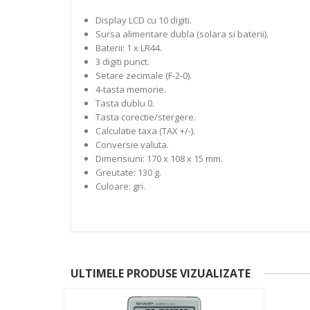
Display LCD cu 10 digiti.
Sursa alimentare dubla (solara si baterii).
Baterii: 1 x LR44.
3 digiti punct.
Setare zecimale (F-2-0).
4-tasta memorie.
Tasta dublu 0.
Tasta corectie/stergere.
Calculatie taxa (TAX +/-).
Conversie valuta.
Dimensiuni: 170 x 108 x 15 mm.
Greutate: 130 g.
Culoare: gri.
ULTIMELE PRODUSE VIZUALIZATE