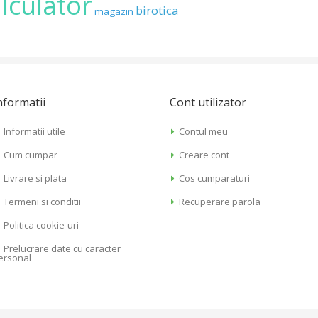
lculator
birotica
magazin
nformatii
Cont utilizator
Informatii utile
Contul meu
Cum cumpar
Creare cont
Livrare si plata
Cos cumparaturi
Termeni si conditii
Recuperare parola
Politica cookie-uri
Prelucrare date cu caracter
ersonal