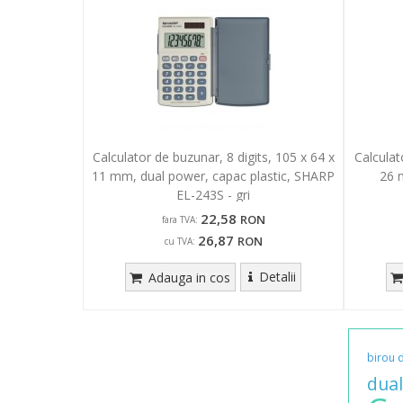
Calculator de buzunar, 8 digits, 105 x 64 x
Calculat
11 mm, dual power, capac plastic, SHARP
26 
EL-243S - gri
22,58
RON
fara TVA:
26,87
RON
cu TVA:
Detalii
Adauga in cos
birou
dual