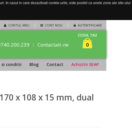
. In cazul in care dezactivati cookie-urile, este posibil ca unele zone ale site-ului
CONTUL MEU
CONT NOU
AUTENTIFICARE
COSUL TAU
0740.200.239
Contactati-ne
0
si conditii
Blog
Contact
Achizitii SEAP
, 170 x 108 x 15 mm, dual