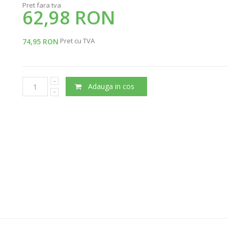
Pret fara tva
62,98 RON
Pret cu TVA
74,95 RON
Adauga in cos