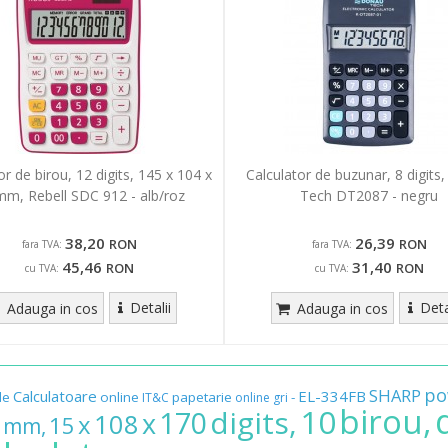
or de birou, 12 digits, 145 x 104 x
Calculator de buzunar, 8 digits
mm, Rebell SDC 912 - alb/roz
Tech DT2087 - negru
38,20
26,39
RON
RON
fara TVA:
fara TVA:
45,46
31,40
RON
RON
cu TVA:
cu TVA:
Detalii
Deta
Adauga in cos
Adauga in cos
po
SHARP
Calculatoare
EL-334FB
de
online
papetarie
-
IT&C
online
gri
birou,
10
digits,
170
x
108
x
15
mm,