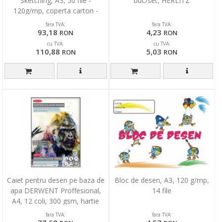
Sketching, A3, 50 file -
buc/set, HERLITZ
120g/mp, coperta carton -
design flori
fara TVA:
fara TVA:
93,18
4,23
RON
RON
cu TVA:
cu TVA:
110,88
5,03
RON
RON
Caiet pentru desen pe baza de
Bloc de desen, A3, 120 g/mp,
apa DERWENT Proffesional,
14 file
A4, 12 coli, 300 gsm, hartie
alba
fara TVA:
fara TVA: