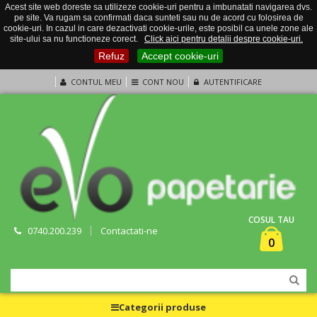
Acest site web doreste sa utilizeze cookie-uri pentru a imbunatati navigarea dvs.
pe site. Va rugam sa confirmati daca sunteti sau nu de acord cu folosirea de
cookie-uri. In cazul in care dezactivati cookie-urile, este posibil ca unele zone ale
site-ului sa nu functioneze corect.
Click aici pentru detalii despre cookie-uri.
Refuz
Accept cookie-uri
CONTUL MEU
CONT NOU
AUTENTIFICARE
COSUL TAU
0740.200.239
Contactati-ne
0
Categorii produse