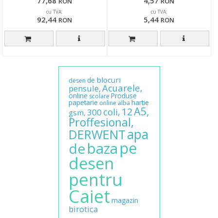
77,68
4,57
RON
RON
cu TVA:
cu TVA:
92,44
5,44
RON
RON
blocuri
de
desen
Acuarele,
pensule,
online
Produse
scolare
papetarie
hartie
online
alba
A5,
12
coli,
300
gsm,
Proffesional,
apa
DERWENT
pe
baza
de
desen
pentru
Caiet
magazin
birotica