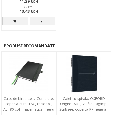
11,29
RON
cu TVA:
13,43
RON
PRODUSE RECOMANDATE
Caiet de birou Leitz Complete,
Caiet cu spirala, OXFORD
coperta dura, FSC, reciclabil,
Origins, A4+, 70 file-90g/mp,
A5, 80 coli, matematica, negru
Scribzee, coperta PP neagra -
dictando