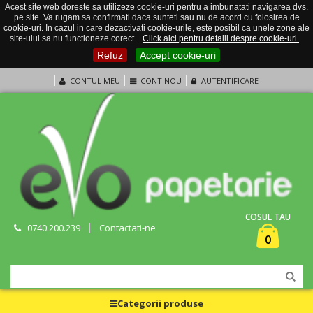
Acest site web doreste sa utilizeze cookie-uri pentru a imbunatati navigarea dvs.
pe site. Va rugam sa confirmati daca sunteti sau nu de acord cu folosirea de
cookie-uri. In cazul in care dezactivati cookie-urile, este posibil ca unele zone ale
site-ului sa nu functioneze corect.
Click aici pentru detalii despre cookie-uri.
Refuz
Accept cookie-uri
CONTUL MEU
CONT NOU
AUTENTIFICARE
COSUL TAU
0740.200.239
Contactati-ne
0
Categorii produse