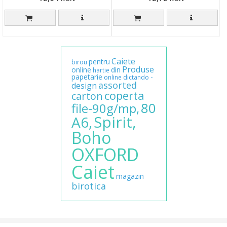
Caiete
pentru
birou
Produse
online
din
hartie
papetarie
-
online
dictando
assorted
design
coperta
carton
80
file-90g/mp,
Spirit,
A6,
Boho
OXFORD
Caiet
magazin
birotica