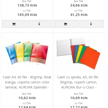
fara TVA:
fara TVA:
138,73
34,66
RON
RON
cu TVA:
cu TVA:
165,09
41,25
RON
RON
Caiet A4, 60 file - 80g/mp, liniat
Caiet cu spirala, A5, 60 file -
stanga, coperta carton color
80g/mp, coperti carton,
laminat, AURORA Splendid -
AURORA Bur-o-Class -
dictando
matematica
fara TVA:
fara TVA:
10,62
10,69
RON
RON
cu TVA:
cu TVA:
12,64
12,72
RON
RON