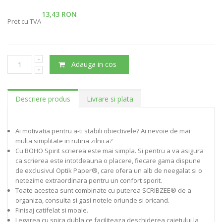
13,43 RON
Pret cu TVA
Adauga in cos
Descriere produs
Livrare si plata
Ai motivatia pentru a-ti stabili obiectivele? Ai nevoie de mai
multa simplitate in rutina zilnica?
Cu BOHO Spirit scrierea este mai simpla. Si pentru a va asigura
ca scrierea este intotdeauna o placere, fiecare gama dispune
de exclusivul Optik Paper®, care ofera un alb de neegalat si o
netezime extraordinara pentru un confort sporit.
Toate acestea sunt combinate cu puterea SCRIBZEE® de a
organiza, consulta si gasi notele oriunde si oricand.
Finisaj catifelat si moale.
Legarea cu spira dubla ce faciliteaza deschiderea caietului la