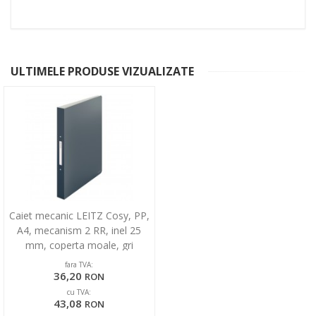
ULTIMELE PRODUSE VIZUALIZATE
Caiet mecanic LEITZ Cosy, PP,
A4, mecanism 2 RR, inel 25
mm, coperta moale, gri
antracit
fara TVA:
36,20
RON
cu TVA:
43,08
RON