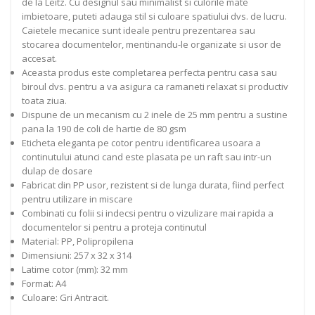
de la Leitz. Cu designul sau minimalist si culorile mate
imbietoare, puteti adauga stil si culoare spatiului dvs. de lucru.
Caietele mecanice sunt ideale pentru prezentarea sau
stocarea documentelor, mentinandu-le organizate si usor de
accesat.
Aceasta produs este completarea perfecta pentru casa sau
biroul dvs. pentru a va asigura ca ramaneti relaxat si productiv
toata ziua.
Dispune de un mecanism cu 2 inele de 25 mm pentru a sustine
pana la 190 de coli de hartie de 80 gsm
Eticheta eleganta pe cotor pentru identificarea usoara a
continutului atunci cand este plasata pe un raft sau intr-un
dulap de dosare
Fabricat din PP usor, rezistent si de lunga durata, fiind perfect
pentru utilizare in miscare
Combinati cu folii si indecsi pentru o vizulizare mai rapida a
documentelor si pentru a proteja continutul
Material: PP, Polipropilena
Dimensiuni: 257 x 32 x 314
Latime cotor (mm): 32 mm
Format: A4
Culoare: Gri Antracit.