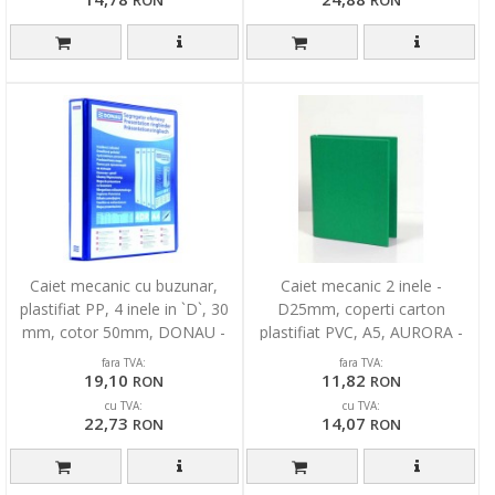
Caiet mecanic cu buzunar,
Caiet mecanic 2 inele -
plastifiat PP, 4 inele in `D`, 30
D25mm, coperti carton
mm, cotor 50mm, DONAU -
plastifiat PVC, A5, AURORA -
albastru
verde
fara TVA:
fara TVA:
19,10
11,82
RON
RON
cu TVA:
cu TVA:
22,73
14,07
RON
RON