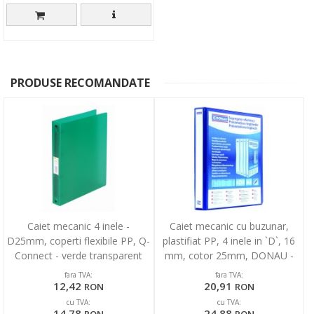
PRODUSE RECOMANDATE
Caiet mecanic 4 inele -
Caiet mecanic cu buzunar,
D25mm, coperti flexibile PP, Q-
plastifiat PP, 4 inele in `D`, 16
Connect - verde transparent
mm, cotor 25mm, DONAU -
negru
fara TVA:
fara TVA:
12,42
20,91
RON
RON
cu TVA:
cu TVA:
14,78
24,88
RON
RON