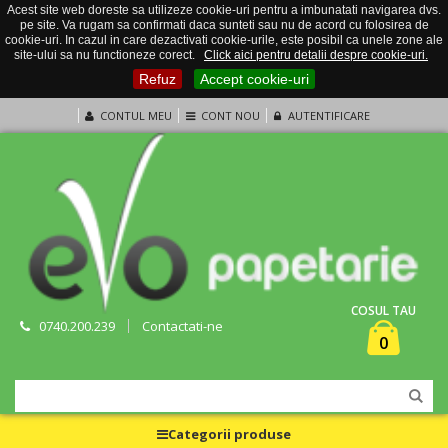
Acest site web doreste sa utilizeze cookie-uri pentru a imbunatati navigarea dvs.
pe site. Va rugam sa confirmati daca sunteti sau nu de acord cu folosirea de
cookie-uri. In cazul in care dezactivati cookie-urile, este posibil ca unele zone ale
site-ului sa nu functioneze corect.
Click aici pentru detalii despre cookie-uri.
Refuz
Accept cookie-uri
CONTUL MEU
CONT NOU
AUTENTIFICARE
COSUL TAU
0740.200.239
Contactati-ne
0
Categorii produse