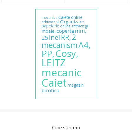
Caiete
online
mecanice
Organizare
si
arhivare
papetarie
gri
online
antracit
mm,
coperta
moale,
2
RR,
inel
25
A4,
mecanism
Cosy,
PP,
LEITZ
mecanic
Caiet
magazin
birotica
Cine suntem