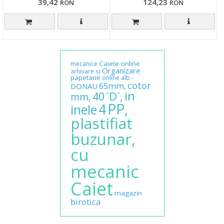
39,42
124,23
RON
RON
Caiete
online
mecanice
Organizare
si
arhivare
papetarie
-
online
alb
cotor
65mm,
DONAU
in
`D`,
40
mm,
PP,
4
inele
plastifiat
buzunar,
cu
mecanic
Caiet
magazin
birotica