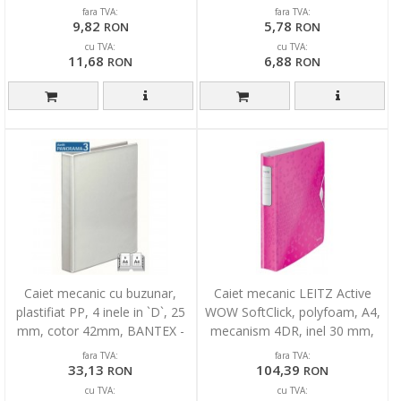
fara TVA:
fara TVA:
9,82
5,78
RON
RON
cu TVA:
cu TVA:
11,68
6,88
RON
RON
Caiet mecanic cu buzunar,
Caiet mecanic LEITZ Active
plastifiat PP, 4 inele in `D`, 25
WOW SoftClick, polyfoam, A4,
mm, cotor 42mm, BANTEX -
mecanism 4DR, inel 30 mm,
alb
roz
fara TVA:
fara TVA:
33,13
104,39
RON
RON
cu TVA:
cu TVA: