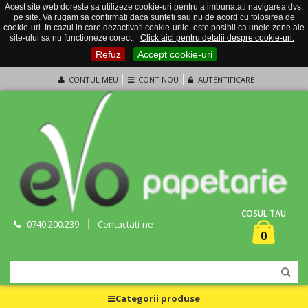
Acest site web doreste sa utilizeze cookie-uri pentru a imbunatati navigarea dvs.
pe site. Va rugam sa confirmati daca sunteti sau nu de acord cu folosirea de
cookie-uri. In cazul in care dezactivati cookie-urile, este posibil ca unele zone ale
site-ului sa nu functioneze corect.
Click aici pentru detalii despre cookie-uri.
Refuz
Accept cookie-uri
CONTUL MEU
CONT NOU
AUTENTIFICARE
COSUL TAU
0740.200.239
Contactati-ne
0
Categorii produse