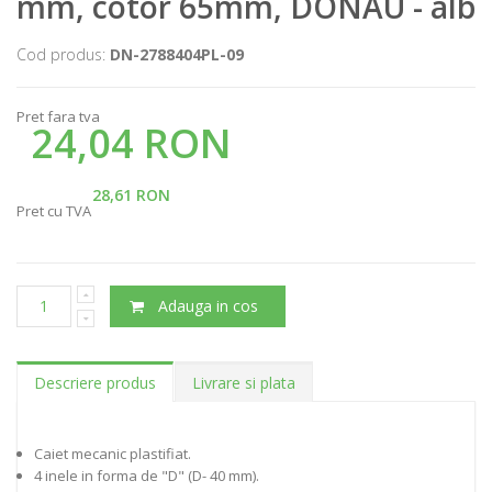
mm, cotor 65mm, DONAU - alb
Cod produs:
DN-2788404PL-09
Pret fara tva
24,04 RON
28,61 RON
Pret cu TVA
Adauga in cos
Descriere produs
Livrare si plata
Caiet mecanic plastifiat.
4 inele in forma de "D" (D- 40 mm).