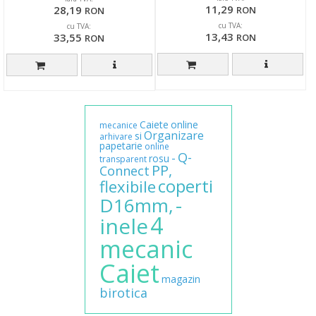
11,29
28,19
RON
RON
cu TVA:
cu TVA:
13,43
33,55
RON
RON
Caiete
online
mecanice
Organizare
si
arhivare
papetarie
online
Q-
-
rosu
transparent
PP,
Connect
coperti
flexibile
-
D16mm,
4
inele
mecanic
Caiet
magazin
birotica