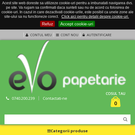
Acest site web doreste sa utilizeze cookie-uri pentru a imbunatati navigarea dvs.
pe site. Va rugam sa confirmati daca sunteti sau nu de acord cu folosirea de
cookie-uri. In cazul in care dezactivati cookie-urile, este posibil ca unele zone ale
site-ului sa nu functioneze corect.
Click aici pentru detalii despre cookie-uri.
Refuz
Accept cookie-uri
CONTUL MEU
CONT NOU
AUTENTIFICARE
COSUL TAU
0740.200.239
Contactati-ne
0
Categorii produse