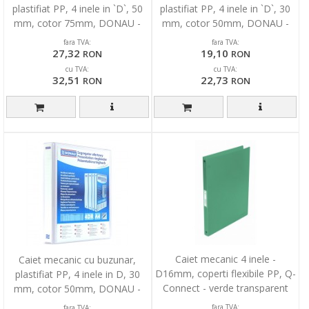
plastifiat PP, 4 inele in `D`, 50
plastifiat PP, 4 inele in `D`, 30
mm, cotor 75mm, DONAU -
mm, cotor 50mm, DONAU -
negru
albastru
fara TVA:
fara TVA:
27,32
19,10
RON
RON
cu TVA:
cu TVA:
32,51
22,73
RON
RON
Caiet mecanic 4 inele -
Caiet mecanic cu buzunar,
D16mm, coperti flexibile PP, Q-
plastifiat PP, 4 inele in D, 30
Connect - verde transparent
mm, cotor 50mm, DONAU -
alb
fara TVA:
fara TVA: