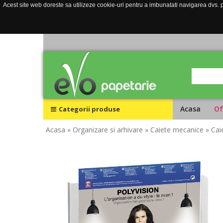
Acest site web doreste sa utilizeze cookie-uri pentru a imbunatati navigarea dvs. pe
Acasa
Of
Categorii produse
Acasa
» Organizare si arhivare
» Caiete mecanice
» Cai