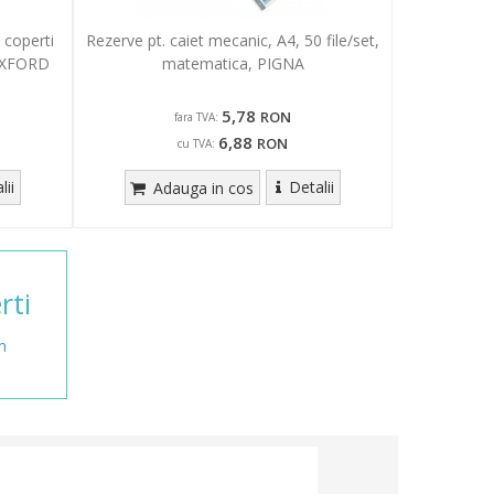
 coperti
Rezerve pt. caiet mecanic, A4, 50 file/set,
 OXFORD
matematica, PIGNA
5,78
RON
fara TVA:
6,88
RON
cu TVA:
lii
Detalii
Adauga in cos
rti
n