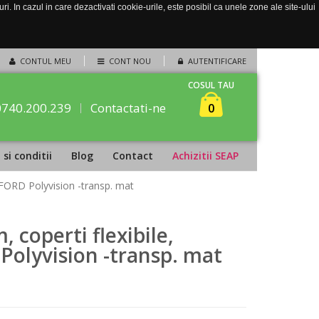
. In cazul in care dezactivati cookie-urile, este posibil ca unele zone ale site-ului
CONTUL MEU
CONT NOU
AUTENTIFICARE
COSUL TAU
0740.200.239
Contactati-ne
0
si conditii
Blog
Contact
Achizitii SEAP
XFORD Polyvision -transp. mat
 coperti flexibile,
olyvision -transp. mat