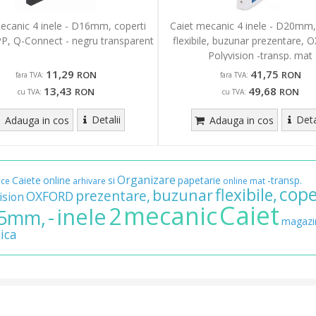
ecanic 4 inele - D16mm, coperti
Caiet mecanic 4 inele - D20mm,
 PP, Q-Connect - negru transparent
flexibile, buzunar prezentare,
Polyvision -transp. mat
11,29
41,75
RON
RON
fara TVA:
fara TVA:
13,43
49,68
RON
RON
cu TVA:
cu TVA:
Detalii
Deta
Adauga in cos
Adauga in cos
Organizare
Caiete
online
si
papetarie
-transp.
ice
arhivare
online
mat
cope
flexibile,
buzunar
prezentare,
OXFORD
ision
Caiet
mecanic
2
inele
-
5mm,
magazi
ica