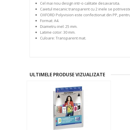
Cel mai nou design intr-o calitate desavarsita.
Caietul mecanic transparent cu 2 inele se potriveste 
OXFORD Polyvision este confectionat din PP, pentru 
Format: A4.
Diametru inel: 25 mm.
Latime cotor: 30 mm.
Culoare: Transparent mat.
ULTIMELE PRODUSE VIZUALIZATE