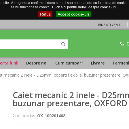
 site. Va rugam sa confirmati daca sunteti sau nu de acord cu folosirea de cookie-uri
sa nu functioneze corect.
Click aici pentru detalii despre cookie-uri.
Refuz
Accept cookie-uri
BINE ATI VENIT!
erta lunii
Despre noi
Cum cumpar?
Livrare
Termeni 
et mecanic 2 inele - D25mm, coperti flexibile, buzunar prezentare, O
Caiet mecanic 2 inele - D25mm,
buzunar prezentare, OXFORD P
Cod produs:
OX-100201408