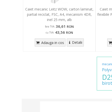
Caiet mecanic Leitz WOW, carton laminat,
Caiet m
partial reciclat, FSC, A4, mecanism 4DR,
flexibile
inel 25 mm, alb
36,61
RON
fara TVA:
43,56
RON
cu TVA:
Detalii
Adauga in cos
mecan
Polyv
D2
birot