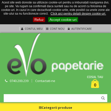
Acest site web doreste sa utilizeze cookie-uri pentru a imbunatati navigarea dvs.
pe site. Va rugam sa confirmati daca sunteti sau nu de acord cu folosirea de
cookie-uri. In cazul in care dezactivati cookie-urile, este posibil ca unele zone ale
site-ului sa nu functioneze corect.
Click aici pentru detalii despre cookie-uri.
Refuz
Accept cookie-uri
CONTUL MEU
CONT NOU
AUTENTIFICARE
COSUL TAU
0740.200.239
Contactati-ne
0
Categorii produse