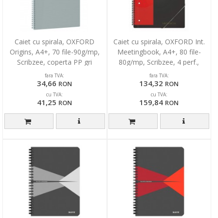
Caiet cu spirala, OXFORD
Caiet cu spirala, OXFORD Int.
Origins, A4+, 70 file-90g/mp,
Meetingbook, A4+, 80 file-
Scribzee, coperta PP gri
80g/mp, Scribzee, 4 perf.,
deschis - mate
coperta PP - mate
fara TVA:
fara TVA:
34,66
134,32
RON
RON
cu TVA:
cu TVA:
41,25
159,84
RON
RON