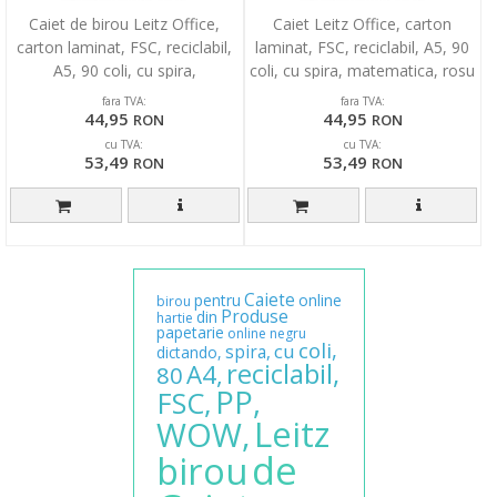
Caiet de birou Leitz Office,
Caiet Leitz Office, carton
carton laminat, FSC, reciclabil,
laminat, FSC, reciclabil, A5, 90
A5, 90 coli, cu spira,
coli, cu spira, matematica, rosu
matematica, gri
fara TVA:
fara TVA:
44,95
44,95
RON
RON
cu TVA:
cu TVA:
53,49
53,49
RON
RON
Caiete
pentru
online
birou
Produse
din
hartie
papetarie
online
negru
coli,
cu
spira,
dictando,
reciclabil,
A4,
80
PP,
FSC,
Leitz
WOW,
de
birou