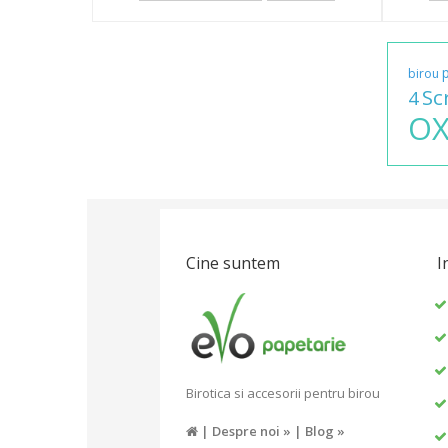
birou
Sc
4
O
Cine suntem
I
Birotica si accesorii pentru birou
|
Despre noi »
|
Blog »