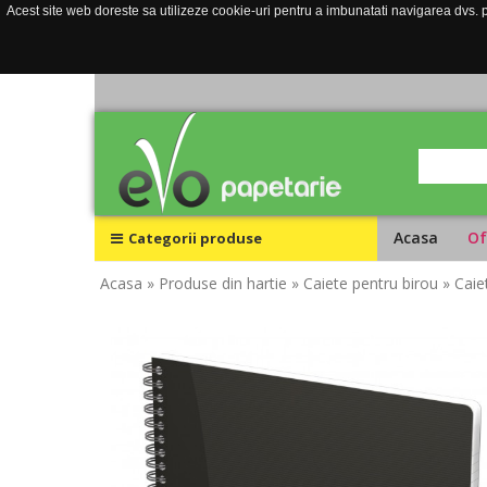
Acest site web doreste sa utilizeze cookie-uri pentru a imbunatati navigarea dvs. pe
Acasa
Of
Categorii produse
Acasa
» Produse din hartie
» Caiete pentru birou
» Caie