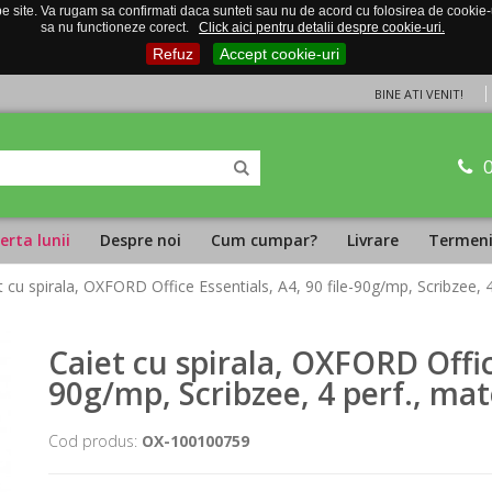
 site. Va rugam sa confirmati daca sunteti sau nu de acord cu folosirea de cookie-uri
sa nu functioneze corect.
Click aici pentru detalii despre cookie-uri.
Refuz
Accept cookie-uri
BINE ATI VENIT!
erta lunii
Despre noi
Cum cumpar?
Livrare
Termeni 
t cu spirala, OXFORD Office Essentials, A4, 90 file-90g/mp, Scribzee, 4
Caiet cu spirala, OXFORD Office
90g/mp, Scribzee, 4 perf., mat
Cod produs:
OX-100100759