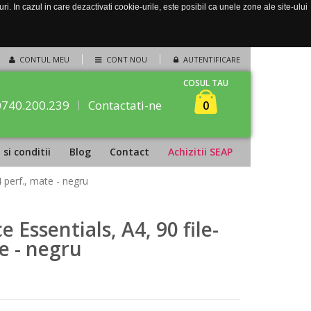
. In cazul in care dezactivati cookie-urile, este posibil ca unele zone ale site-ului
CONTUL MEU
CONT NOU
AUTENTIFICARE
COSUL TAU
0740.200.239
Contactati-ne
0
si conditii
Blog
Contact
Achizitii SEAP
 perf., mate - negru
 Essentials, A4, 90 file-
e - negru