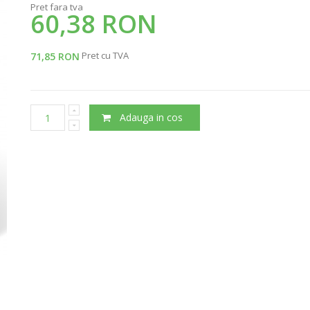
Pret fara tva
60,38 RON
Pret cu TVA
71,85 RON
Adauga in cos