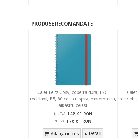
PRODUSE RECOMANDATE
Caiet Leitz Cosy, coperta dura, FSC,
Caiet
reciclabil, B5, 80 coli, cu spira, matematica,
reciclabi
albastru celest
148,41
RON
fara TVA:
176,61
RON
cu TVA:
Detalii
Adauga in cos