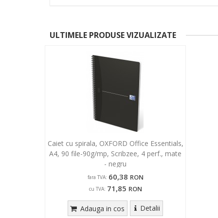
ULTIMELE PRODUSE VIZUALIZATE
Caiet cu spirala, OXFORD Office Essentials,
A4, 90 file-90g/mp, Scribzee, 4 perf., mate
- negru
60,38
RON
fara TVA:
71,85
RON
cu TVA:
Detalii
Adauga in cos