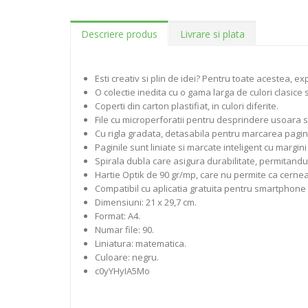
Descriere produs
Livrare si plata
Esti creativ si plin de idei? Pentru toate acestea, 
O colectie inedita cu o gama larga de culori clasice 
Coperti din carton plastifiat, in culori diferite.
File cu microperforatii pentru desprindere usoara si
Cu rigla gradata, detasabila pentru marcarea pagini
Paginile sunt liniate si marcate inteligent cu margini
Spirala dubla care asigura durabilitate, permitandu-i 
Hartie Optik de 90 gr/mp, care nu permite ca cernea
Compatibil cu aplicatia gratuita pentru smartphone 
Dimensiuni: 21 x 29,7 cm.
Format: A4.
Numar file: 90.
Liniatura: matematica.
Culoare: negru.
c0yYHyIA5Mo