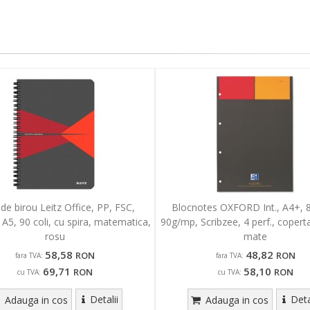
 de birou Leitz Office, PP, FSC,
Blocnotes OXFORD Int., A4+, 80
l, A5, 90 coli, cu spira, matematica,
90g/mp, Scribzee, 4 perf., copert
rosu
mate
58,58
48,82
RON
RON
fara TVA:
fara TVA:
69,71
58,10
RON
RON
cu TVA:
cu TVA:
Detalii
Deta
Adauga in cos
Adauga in cos