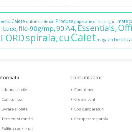
p
Caiete
Produse
mate
pentru
online
din
papetarie
-
hartie
online
negru
Off
Essentials,
A4,
90
file-90g/mp,
ribzee,
Caiet
cu
spirala,
XFORD
birotica
magazin
nformatii
Cont utilizator
Informatii utile
Contul meu
Cum cumpar
Creare cont
Livrare si plata
Cos cumparaturi
Termeni si conditii
Recuperare parola
Politica cookie-uri