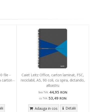
 file -
Caiet Leitz Office, carton laminat, FSC,
a carton -
reciclabil, A5, 90 coli, cu spira, dictando,
albastru
44,95
RON
fara TVA:
53,49
RON
cu TVA:
lii
Detalii
Adauga in cos