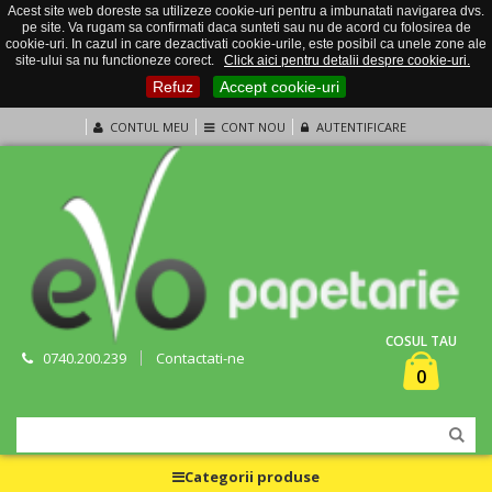
Acest site web doreste sa utilizeze cookie-uri pentru a imbunatati navigarea dvs.
pe site. Va rugam sa confirmati daca sunteti sau nu de acord cu folosirea de
cookie-uri. In cazul in care dezactivati cookie-urile, este posibil ca unele zone ale
site-ului sa nu functioneze corect.
Click aici pentru detalii despre cookie-uri.
Refuz
Accept cookie-uri
CONTUL MEU
CONT NOU
AUTENTIFICARE
COSUL TAU
0740.200.239
Contactati-ne
0
Categorii produse