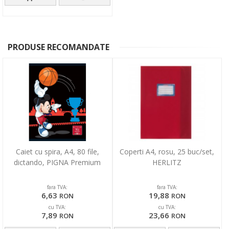
PRODUSE RECOMANDATE
Caiet cu spira, A4, 80 file,
Coperti A4, rosu, 25 buc/set,
dictando, PIGNA Premium
HERLITZ
fara TVA:
fara TVA:
6,63
19,88
RON
RON
cu TVA:
cu TVA:
7,89
23,66
RON
RON