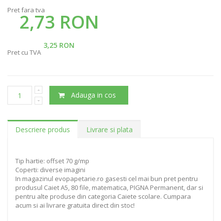
Pret fara tva
2,73 RON
3,25 RON
Pret cu TVA
Adauga in cos
Descriere produs
Livrare si plata
Tip hartie: offset 70 g/mp
Coperti: diverse imagini
In magazinul evopapetarie.ro gasesti cel mai bun pret pentru
produsul Caiet A5, 80 file, matematica, PIGNA Permanent, dar si
pentru alte produse din categoria Caiete scolare. Cumpara
acum si ai livrare gratuita direct din stoc!