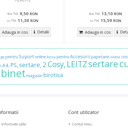
9,50
13,10
RON
RON
fara TVA:
fara TVA:
11,30
15,59
RON
RON
cu TVA:
cu TVA:
Detalii
Deta
Adauga in cos
Adauga in cos
Suport
Accesorii
pentru
online
pentru
papetarie
age
birou
online
chih
c
sertare
LEITZ
Cosy,
2
sertare,
PS,
A4,
n
binet
birotica
magazin
nformatii
Cont utilizator
Informatii utile
Contul meu