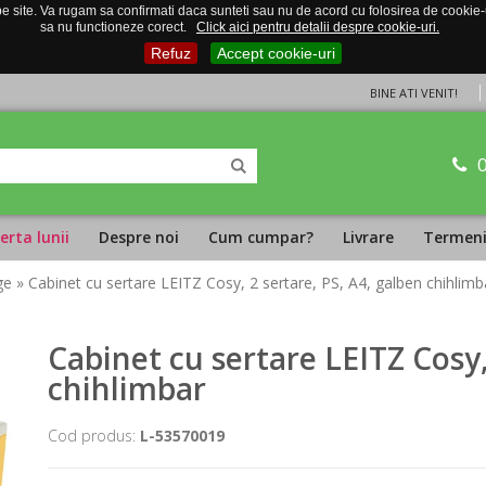
 site. Va rugam sa confirmati daca sunteti sau nu de acord cu folosirea de cookie-uri
sa nu functioneze corect.
Click aici pentru detalii despre cookie-uri.
Refuz
Accept cookie-uri
BINE ATI VENIT!
erta lunii
Despre noi
Cum cumpar?
Livrare
Termeni 
ge
» Cabinet cu sertare LEITZ Cosy, 2 sertare, PS, A4, galben chihlimb
Cabinet cu sertare LEITZ Cosy,
chihlimbar
Cod produs:
L-53570019