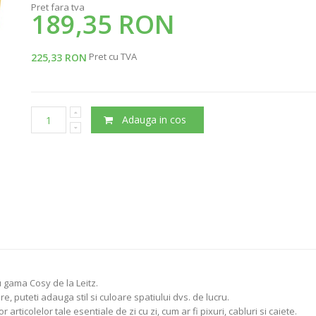
Pret fara tva
189,35 RON
Pret cu TVA
225,33 RON
Adauga in cos
u gama Cosy de la Leitz.
e, puteti adauga stil si culoare spatiului dvs. de lucru.
rticolelor tale esentiale de zi cu zi, cum ar fi pixuri, cabluri si caiete.