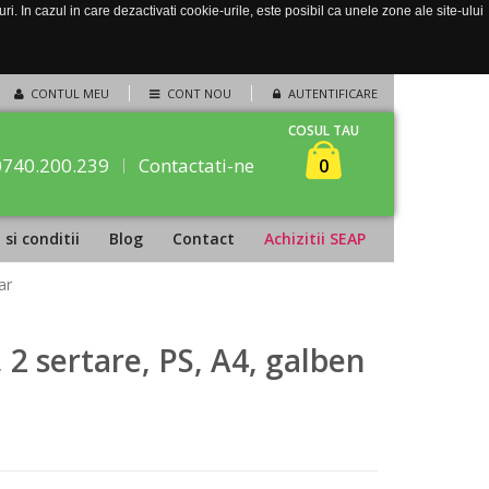
. In cazul in care dezactivati cookie-urile, este posibil ca unele zone ale site-ului
CONTUL MEU
CONT NOU
AUTENTIFICARE
COSUL TAU
0740.200.239
Contactati-ne
0
si conditii
Blog
Contact
Achizitii SEAP
ar
 2 sertare, PS, A4, galben