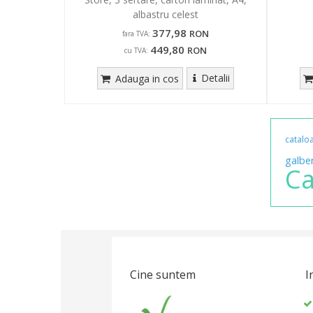
albastru celest
377,98
RON
fara TVA:
449,80
RON
cu TVA:
Detalii
Adauga in cos
catalo
galbe
Ca
Cine suntem
I