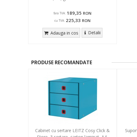
189,35
RON
fara TVA:
225,33
RON
cu TVA:
Detalii
Adauga in cos
PRODUSE RECOMANDATE
Cabinet cu sertare LEITZ Cosy Click &
Suport
Store, 3 sertare, carton laminat, A4,