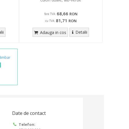
68,66
RON
fara TVA:
81,71
RON
cu TVA:
lii
Detalii
Adauga in cos
limbar
u
Date de contact
Telefon: