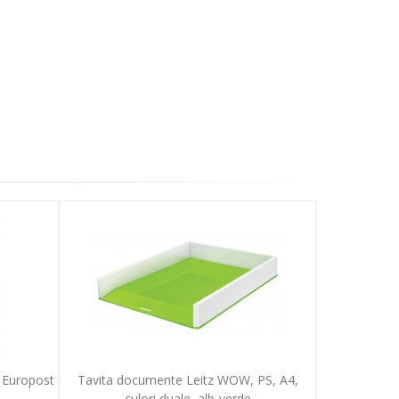
E Europost
Tavita documente Leitz WOW, PS, A4,
culori duale, alb-verde