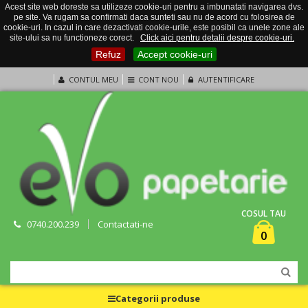
Acest site web doreste sa utilizeze cookie-uri pentru a imbunatati navigarea dvs.
pe site. Va rugam sa confirmati daca sunteti sau nu de acord cu folosirea de
cookie-uri. In cazul in care dezactivati cookie-urile, este posibil ca unele zone ale
site-ului sa nu functioneze corect.
Click aici pentru detalii despre cookie-uri.
Refuz
Accept cookie-uri
CONTUL MEU
CONT NOU
AUTENTIFICARE
COSUL TAU
0740.200.239
Contactati-ne
0
Categorii produse