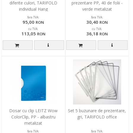
diferite culori, TARIFOLD
prezentare PP, 40 de folii -
individual Hang
verde metalizat
fara TVA:
fara TVA:
95,00
30,40
RON
RON
cu TVA:
cu TVA:
113,05
36,18
RON
RON
Dosar cu clip LEITZ Wow
Set 5 buzunare de prezentare,
ColorClip, PP - albastru
gri, TARIFOLD office
metalizat
fara TVA:
fara TVA: