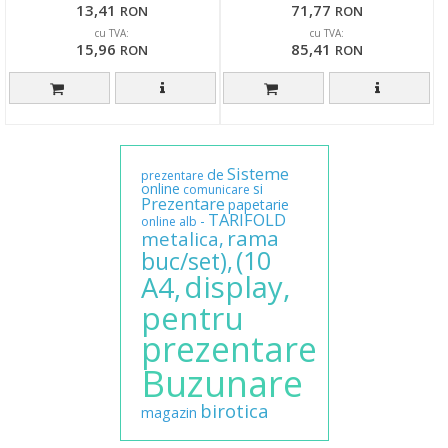
13,41
71,77
RON
RON
cu TVA:
cu TVA:
15,96
85,41
RON
RON
Sisteme
de
prezentare
online
si
comunicare
Prezentare
papetarie
TARIFOLD
-
online
alb
rama
metalica,
(10
buc/set),
display,
A4,
pentru
prezentare
Buzunare
birotica
magazin