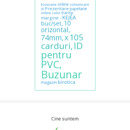
online
Ecusoane
comunicare
Prezentare
si
papetarie
transp.
online
color
KEJEA
-
margine
10
buc/set,
orizontal,
105
x
74mm,
ID
carduri,
pentru
PVC,
Buzunar
birotica
magazin
Cine suntem