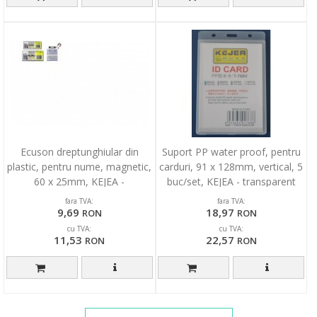
Ecuson dreptunghiular din
Suport PP water proof, pentru
plastic, pentru nume, magnetic,
carduri, 91 x 128mm, vertical, 5
60 x 25mm, KEJEA -
buc/set, KEJEA - transparent
transparent
fara TVA:
fara TVA:
9,69
18,97
RON
RON
cu TVA:
cu TVA:
11,53
22,57
RON
RON