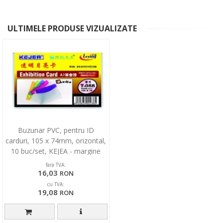
ULTIMELE PRODUSE VIZUALIZATE
Buzunar PVC, pentru ID
carduri, 105 x 74mm, orizontal,
10 buc/set, KEJEA - margine
transp. color
fara TVA:
16,03
RON
cu TVA:
19,08
RON