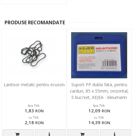
PRODUSE RECOMANDATE
Lantisor metalic pentru ecuson
Suport PP dubla fata, pentru
carduri, 85 x 55mm, orizontal,
5 buc/set, KEJEA - bleumarin
fara TVA:
fara TVA:
1,83
12,09
RON
RON
cu TVA:
cu TVA:
2,18
14,39
RON
RON