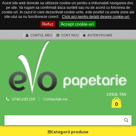
Acest site web doreste sa utilizeze cookie-uri pentru a imbunatati navigarea dvs.
pe site. Va rugam sa confirmati daca sunteti sau nu de acord cu folosirea de
cookie-uri. In cazul in care dezactivati cookie-urile, este posibil ca unele zone ale
site-ului sa nu functioneze corect.
Click aici pentru detalii despre cookie-uri.
Refuz
Accept cookie-uri
CONTUL MEU
CONT NOU
AUTENTIFICARE
COSUL TAU
0740.200.239
Contactati-ne
0
Categorii produse