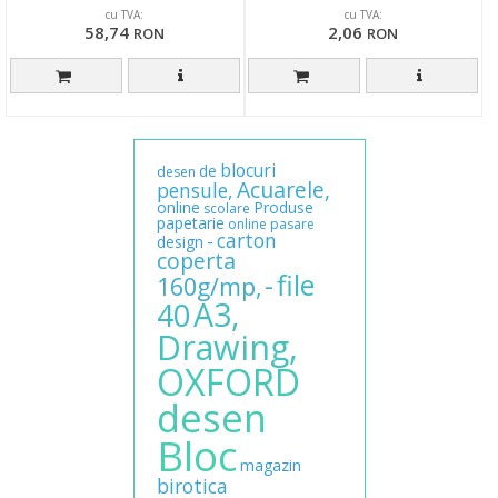
cu TVA:
cu TVA:
58,74
2,06
RON
RON
blocuri
de
desen
Acuarele,
pensule,
online
Produse
scolare
papetarie
online
pasare
carton
-
design
coperta
file
-
160g/mp,
A3,
40
Drawing,
OXFORD
desen
Bloc
magazin
birotica