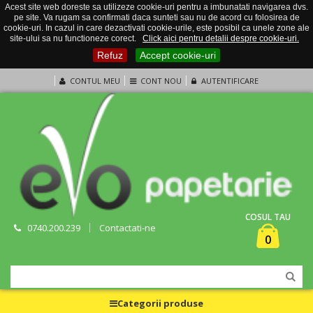
Acest site web doreste sa utilizeze cookie-uri pentru a imbunatati navigarea dvs.
pe site. Va rugam sa confirmati daca sunteti sau nu de acord cu folosirea de
cookie-uri. In cazul in care dezactivati cookie-urile, este posibil ca unele zone ale
site-ului sa nu functioneze corect.
Click aici pentru detalii despre cookie-uri.
Refuz
Accept cookie-uri
CONTUL MEU
CONT NOU
AUTENTIFICARE
COSUL TAU
0740.200.239
Contactati-ne
0
Categorii produse