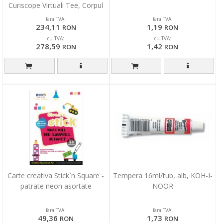
Curiscope Virtuali Tee, Corpul
uman, marimea XL
fara TVA:
fara TVA:
234,11
1,19
RON
RON
cu TVA:
cu TVA:
278,59
1,42
RON
RON
Carte creativa Stick`n Square -
Tempera 16ml/tub, alb, KOH-I-
patrate neon asortate
NOOR
fara TVA:
fara TVA:
49,36
1,73
RON
RON