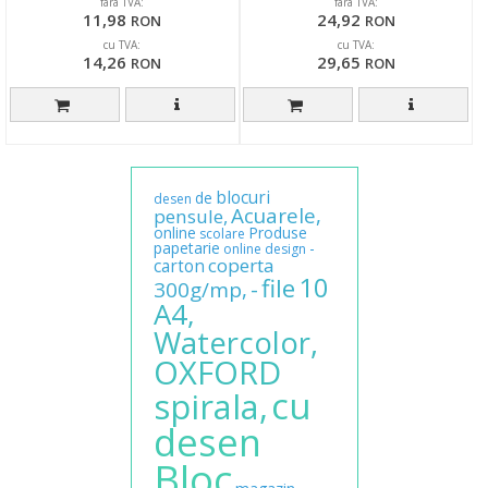
fara TVA:
fara TVA:
11,98
24,92
RON
RON
cu TVA:
cu TVA:
14,26
29,65
RON
RON
blocuri
de
desen
Acuarele,
pensule,
online
Produse
scolare
papetarie
-
online
design
coperta
carton
10
file
-
300g/mp,
A4,
Watercolor,
OXFORD
cu
spirala,
desen
Bloc