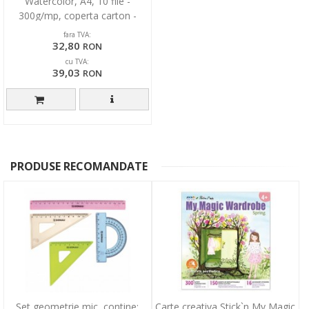
Watercolor, A4, 10 file -
300g/mp, coperta carton -
design
fara TVA:
32,80
RON
cu TVA:
39,03
RON
PRODUSE RECOMANDATE
Set geometrie mic, contine:
Carte creativa Stick`n My Magic