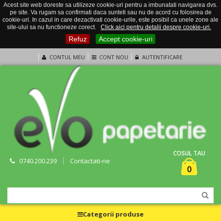
Acest site web doreste sa utilizeze cookie-uri pentru a imbunatati navigarea dvs.
pe site. Va rugam sa confirmati daca sunteti sau nu de acord cu folosirea de
cookie-uri. In cazul in care dezactivati cookie-urile, este posibil ca unele zone ale
site-ului sa nu functioneze corect.
Click aici pentru detalii despre cookie-uri.
Refuz
Accept cookie-uri
CONTUL MEU
CONT NOU
AUTENTIFICARE
COSUL TAU
0740.200.239
Contactati-ne
0
Categorii produse