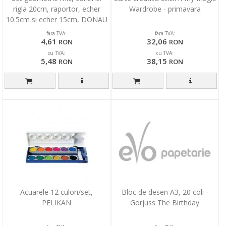
rigla 20cm, raportor, echer
Wardrobe - primavara
10.5cm si echer 15cm, DONAU
- culori asortat
fara TVA:
fara TVA:
4,61
32,06
RON
RON
cu TVA:
cu TVA:
5,48
38,15
RON
RON
Acuarele 12 culori/set,
Bloc de desen A3, 20 coli -
PELIKAN
Gorjuss The Birthday