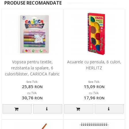
PRODUSE RECOMANDATE
Vopsea pentru textile,
Acuarele cu pensula, 6 culori,
rezistanta la spalare, 6
HERLITZ
culori/blister, CARIOCA Fabric
Paint - Perly
fara TVA:
fara TVA:
25,85
15,09
RON
RON
cu TVA:
cu TVA:
30,76
17,96
RON
RON