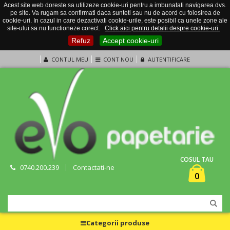
Acest site web doreste sa utilizeze cookie-uri pentru a imbunatati navigarea dvs.
pe site. Va rugam sa confirmati daca sunteti sau nu de acord cu folosirea de
cookie-uri. In cazul in care dezactivati cookie-urile, este posibil ca unele zone ale
site-ului sa nu functioneze corect.
Click aici pentru detalii despre cookie-uri.
Refuz
Accept cookie-uri
CONTUL MEU
CONT NOU
AUTENTIFICARE
COSUL TAU
0740.200.239
Contactati-ne
0
Categorii produse