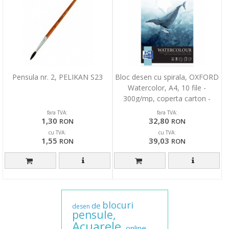
Pensula nr. 2, PELIKAN S23
Bloc desen cu spirala, OXFORD
Watercolor, A4, 10 file -
300g/mp, coperta carton -
design
fara TVA:
fara TVA:
1,30
32,80
RON
RON
cu TVA:
cu TVA:
1,55
39,03
RON
RON
blocuri
de
desen
pensule,
Acuarele,
online