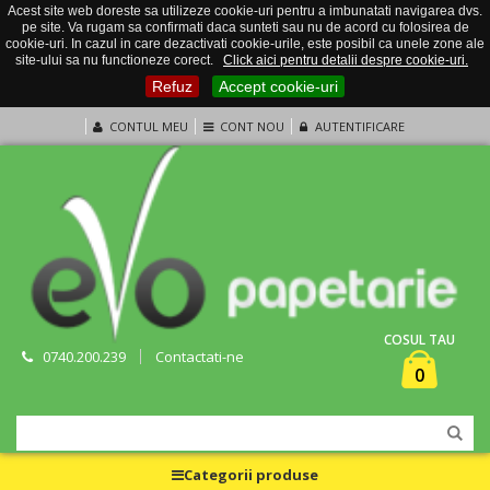
Acest site web doreste sa utilizeze cookie-uri pentru a imbunatati navigarea dvs.
pe site. Va rugam sa confirmati daca sunteti sau nu de acord cu folosirea de
cookie-uri. In cazul in care dezactivati cookie-urile, este posibil ca unele zone ale
site-ului sa nu functioneze corect.
Click aici pentru detalii despre cookie-uri.
Refuz
Accept cookie-uri
CONTUL MEU
CONT NOU
AUTENTIFICARE
COSUL TAU
0740.200.239
Contactati-ne
0
Categorii produse