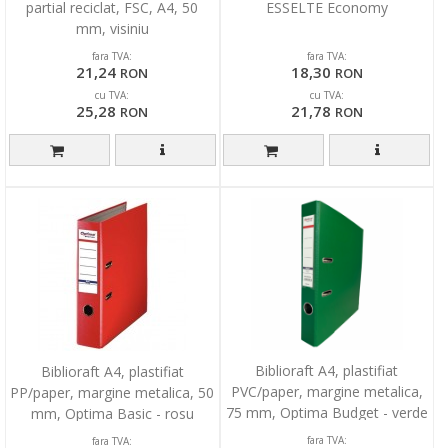
partial reciclat, FSC, A4, 50
ESSELTE Economy
mm, visiniu
fara TVA:
fara TVA:
21,24
18,30
RON
RON
cu TVA:
cu TVA:
25,28
21,78
RON
RON
Biblioraft A4, plastifiat
Biblioraft A4, plastifiat
PVC/paper, margine metalica,
PP/paper, margine metalica, 50
75 mm, Optima Budget - verde
mm, Optima Basic - rosu
fara TVA:
fara TVA: