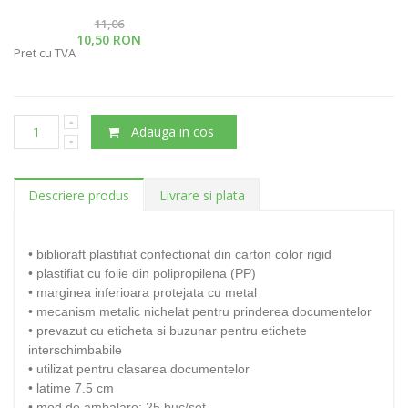
11,06
10,50 RON
Pret cu TVA
Adauga in cos
Descriere produs
Livrare si plata
• biblioraft plastifiat confectionat din carton color rigid
• plastifiat cu folie din polipropilena (PP)
• marginea inferioara protejata cu metal
• mecanism metalic nichelat pentru prinderea documentelor
• prevazut cu eticheta si buzunar pentru etichete
interschimbabile
• utilizat pentru clasarea documentelor
• latime 7.5 cm
• mod de ambalare: 25 buc/set