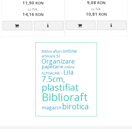
9,08
11,90
RON
RON
cu TVA:
cu TVA:
10,81
14,16
RON
RON
online
Bibliorafturi
si
arhivare
Organizare
papetarie
online
Lila
-
ALPHALINE
7.5cm,
plastifiat
Biblioraft
birotica
magazin