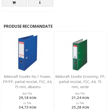
PRODUSE RECOMANDATE
Biblioraft Esselte No.1 Power,
Biblioraft Esselte Economy, PP,
PP/PP, partial reciclat, FSC, A4,
partial reciclat, FSC, A4, 75
75 mm, albastru
mm, verde
fara TVA:
fara TVA:
29,18
21,24
RON
RON
cu TVA:
cu TVA:
34,73
25,28
RON
RON