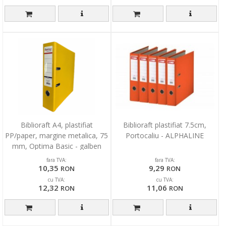
Biblioraft A4, plastifiat
Biblioraft plastifiat 7.5cm,
PP/paper, margine metalica, 75
Portocaliu - ALPHALINE
mm, Optima Basic - galben
fara TVA:
fara TVA:
10,35
9,29
RON
RON
cu TVA:
cu TVA:
12,32
11,06
RON
RON