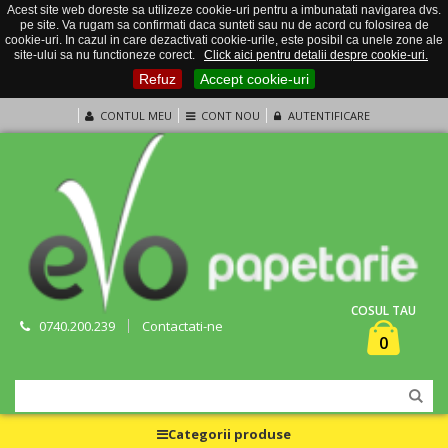
Acest site web doreste sa utilizeze cookie-uri pentru a imbunatati navigarea dvs.
pe site. Va rugam sa confirmati daca sunteti sau nu de acord cu folosirea de
cookie-uri. In cazul in care dezactivati cookie-urile, este posibil ca unele zone ale
site-ului sa nu functioneze corect.
Click aici pentru detalii despre cookie-uri.
Refuz
Accept cookie-uri
CONTUL MEU
CONT NOU
AUTENTIFICARE
COSUL TAU
0740.200.239
Contactati-ne
0
Categorii produse