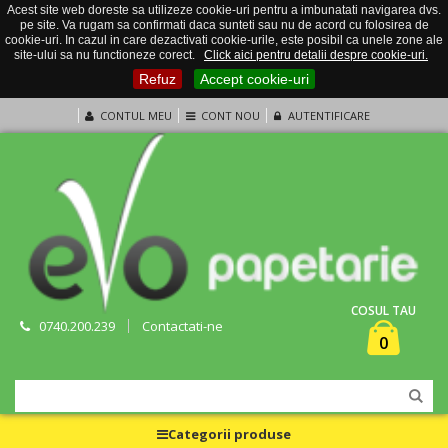
Acest site web doreste sa utilizeze cookie-uri pentru a imbunatati navigarea dvs.
pe site. Va rugam sa confirmati daca sunteti sau nu de acord cu folosirea de
cookie-uri. In cazul in care dezactivati cookie-urile, este posibil ca unele zone ale
site-ului sa nu functioneze corect.
Click aici pentru detalii despre cookie-uri.
Refuz
Accept cookie-uri
CONTUL MEU
CONT NOU
AUTENTIFICARE
COSUL TAU
0740.200.239
Contactati-ne
0
Categorii produse