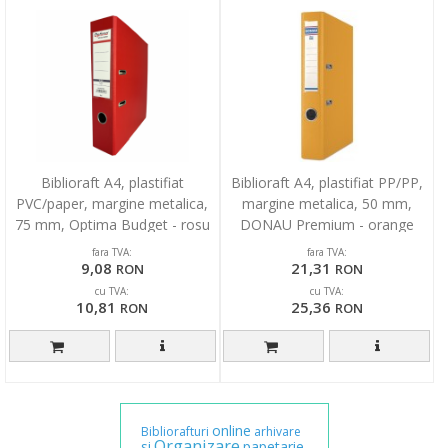
Biblioraft A4, plastifiat
Biblioraft A4, plastifiat PP/PP,
PVC/paper, margine metalica,
margine metalica, 50 mm,
75 mm, Optima Budget - rosu
DONAU Premium - orange
fara TVA:
fara TVA:
9,08
21,31
RON
RON
cu TVA:
cu TVA:
10,81
25,36
RON
RON
online
Bibliorafturi
arhivare
Organizare
si
papetarie