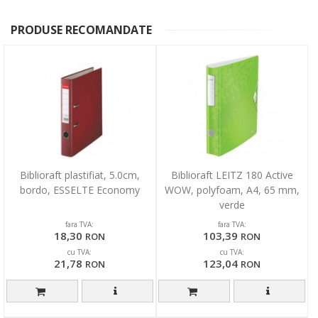
PRODUSE RECOMANDATE
Biblioraft plastifiat, 5.0cm,
Biblioraft LEITZ 180 Active
bordo, ESSELTE Economy
WOW, polyfoam, A4, 65 mm,
verde
fara TVA:
fara TVA:
18,30
103,39
RON
RON
cu TVA:
cu TVA:
21,78
123,04
RON
RON