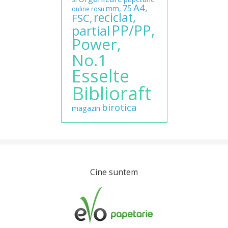
A4,
75
mm,
online
rosu
reciclat,
FSC,
PP/PP,
partial
Power,
No.1
Esselte
Biblioraft
birotica
magazin
Cine suntem