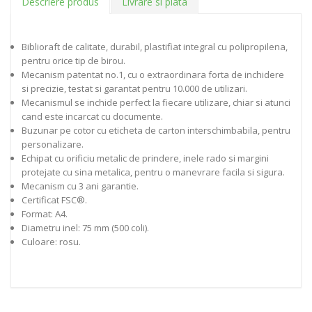
Descriere produs
Livrare si plata
Biblioraft de calitate, durabil, plastifiat integral cu polipropilena,
pentru orice tip de birou.
Mecanism patentat no.1, cu o extraordinara forta de inchidere
si precizie, testat si garantat pentru 10.000 de utilizari.
Mecanismul se inchide perfect la fiecare utilizare, chiar si atunci
cand este incarcat cu documente.
Buzunar pe cotor cu eticheta de carton interschimbabila, pentru
personalizare.
Echipat cu orificiu metalic de prindere, inele rado si margini
protejate cu sina metalica, pentru o manevrare facila si sigura.
Mecanism cu 3 ani garantie.
Certificat FSC®.
Format: A4.
Diametru inel: 75 mm (500 coli).
Culoare: rosu.