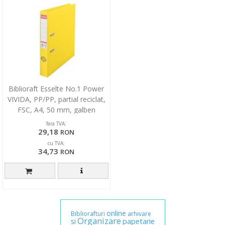
Biblioraft Esselte No.1 Power
VIVIDA, PP/PP, partial reciclat,
FSC, A4, 50 mm, galben
fara TVA:
29,18
RON
cu TVA:
34,73
RON
online
Bibliorafturi
arhivare
Organizare
si
papetarie