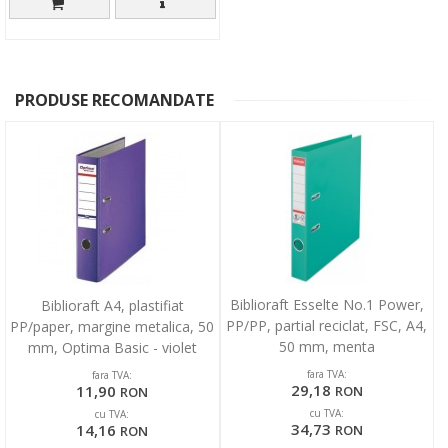
PRODUSE RECOMANDATE
Biblioraft Esselte No.1 Power,
Biblioraft A4, plastifiat
PP/PP, partial reciclat, FSC, A4,
PP/paper, margine metalica, 50
50 mm, menta
mm, Optima Basic - violet
fara TVA:
fara TVA:
29,18
11,90
RON
RON
cu TVA:
cu TVA:
34,73
14,16
RON
RON