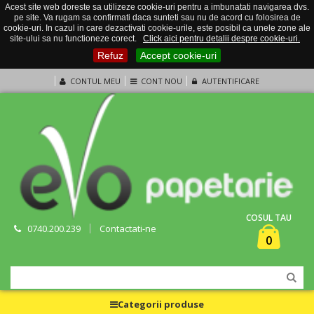
Acest site web doreste sa utilizeze cookie-uri pentru a imbunatati navigarea dvs.
pe site. Va rugam sa confirmati daca sunteti sau nu de acord cu folosirea de
cookie-uri. In cazul in care dezactivati cookie-urile, este posibil ca unele zone ale
site-ului sa nu functioneze corect.
Click aici pentru detalii despre cookie-uri.
Refuz
Accept cookie-uri
CONTUL MEU
CONT NOU
AUTENTIFICARE
COSUL TAU
0740.200.239
Contactati-ne
0
Categorii produse