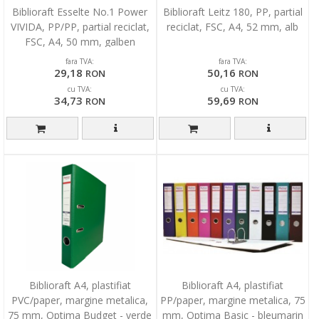
Biblioraft Esselte No.1 Power
Biblioraft Leitz 180, PP, partial
VIVIDA, PP/PP, partial reciclat,
reciclat, FSC, A4, 52 mm, alb
FSC, A4, 50 mm, galben
fara TVA:
fara TVA:
29,18
50,16
RON
RON
cu TVA:
cu TVA:
34,73
59,69
RON
RON
Biblioraft A4, plastifiat
Biblioraft A4, plastifiat
PVC/paper, margine metalica,
PP/paper, margine metalica, 75
75 mm, Optima Budget - verde
mm, Optima Basic - bleumarin