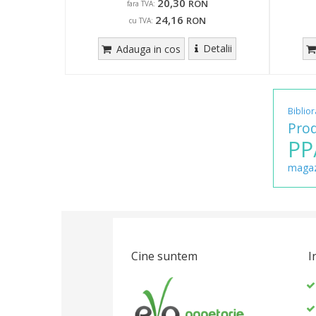
20,30
RON
fara TVA:
24,16
RON
cu TVA:
Detalii
Adauga in cos
Biblior
Pro
PP
magaz
Cine suntem
I