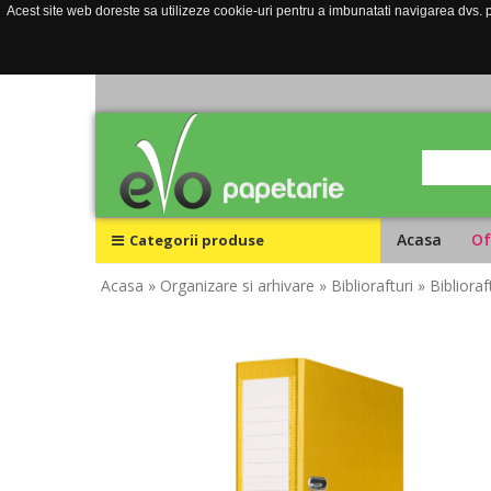
Acest site web doreste sa utilizeze cookie-uri pentru a imbunatati navigarea dvs. pe
Acasa
Of
Categorii produse
Acasa
» Organizare si arhivare
» Bibliorafturi
» Bibliora