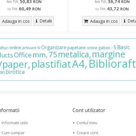
50,83
36,74
RON
RON
fara TVA:
fara TVA:
60,49
43,72
RON
RON
cu TVA:
cu TVA:
Detalii
Deta
Adauga in cos
Adauga in cos
Basic
Organizare
S
online
si
papetarie
-
afturi
arhivare
online
galben
margine
metalica,
75
mm,
Office
ducts
Biblioraft
A4,
plastifiat
/paper,
birotica
in
nformatii
Cont utilizator
Informatii utile
Contul meu
Cum cumpar
Creare cont