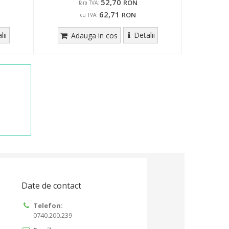
52,70
RON
fara TVA:
62,71
RON
cu TVA:
lii
Detalii
Adauga in cos
Date de contact
Telefon:
0740.200.239