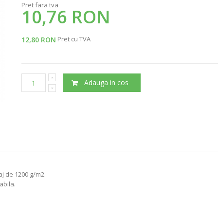
Pret fara tva
10,76 RON
Pret cu TVA
12,80 RON
Adauga in cos
aj de 1200 g/m2.
abila.