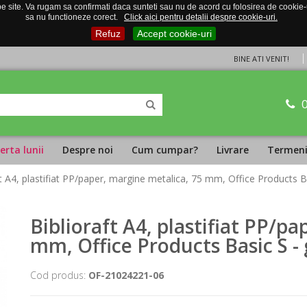
 site. Va rugam sa confirmati daca sunteti sau nu de acord cu folosirea de cookie-uri
sa nu functioneze corect.
Click aici pentru detalii despre cookie-uri.
Refuz
Accept cookie-uri
BINE ATI VENIT!
erta lunii
Despre noi
Cum cumpar?
Livrare
Termeni 
ft A4, plastifiat PP/paper, margine metalica, 75 mm, Office Products B
Biblioraft A4, plastifiat PP/p
mm, Office Products Basic S -
Cod produs:
OF-21024221-06