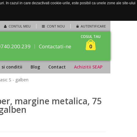
. In cazul in care dezactivati cookie-urile, este posibil ca unele zone ale site-ului
CONTUL MEU
CONT NOU
AUTENTIFICARE
COSUL TAU
0740.200.239
Contactati-ne
0
si conditii
Blog
Contact
Achizitii SEAP
asic S - galben
aper, margine metalica, 75
 galben