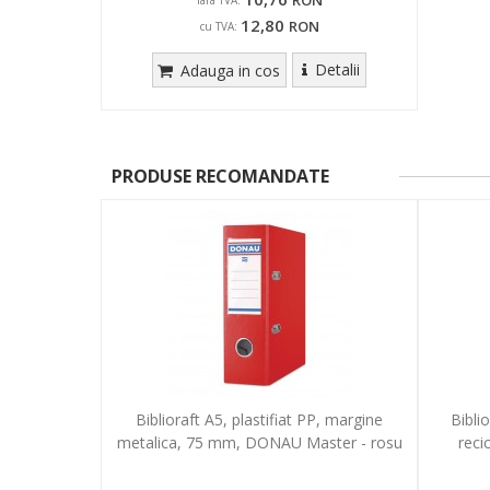
RON
fara TVA:
12,80
RON
cu TVA:
Detalii
Adauga in cos
PRODUSE RECOMANDATE
Biblioraft A5, plastifiat PP, margine
Bibli
metalica, 75 mm, DONAU Master - rosu
reci