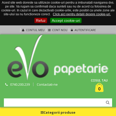
Acest site web doreste sa utilizeze cookie-uri pentru a imbunatati navigarea dvs.
pe site. Va rugam sa confirmati daca sunteti sau nu de acord cu folosirea de
cookie-uri. In cazul in care dezactivati cookie-urile, este posibil ca unele zone ale
site-ului sa nu functioneze corect.
Click aici pentru detalii despre cookie-uri.
Refuz
Accept cookie-uri
CONTUL MEU
CONT NOU
AUTENTIFICARE
COSUL TAU
0740.200.239
Contactati-ne
0
Categorii produse