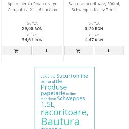
Apa minerala Poiana Negri
Bautura racoritoare, 500ml,
Cumpatata 2 L , 6 buc/bax
Schweppes Kinley Tonic
fara TVA:
fara TVA:
29,08
3,76
RON
RON
cu TVA:
cu TVA:
34,61
4,47
RON
RON
Sucuri
online
acidulate
de
protocol
Produse
papetarie
online
Schweppes
Mandarin
1.5L,
racoritoare,
Bautura