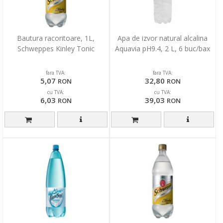
Bautura racoritoare, 1L,
Apa de izvor natural alcalina
Schweppes Kinley Tonic
Aquavia pH9.4, 2 L, 6 buc/bax
fara TVA:
fara TVA:
5,07
32,80
RON
RON
cu TVA:
cu TVA:
6,03
39,03
RON
RON