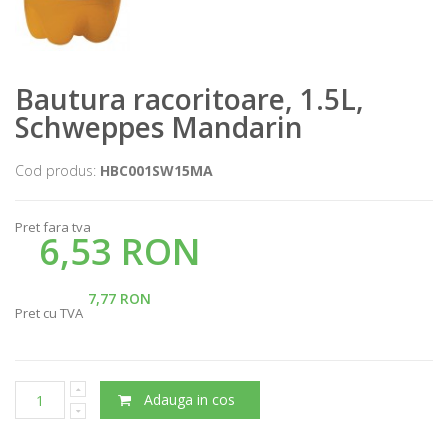
Bautura racoritoare, 1.5L,
Schweppes Mandarin
Cod produs:
HBC001SW15MA
Pret fara tva
6,53 RON
7,77 RON
Pret cu TVA
Adauga in cos