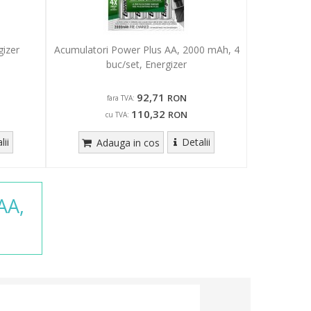
gizer
Acumulatori Power Plus AA, 2000 mAh, 4
buc/set, Energizer
92,71
RON
fara TVA:
110,32
RON
cu TVA:
lii
Detalii
Adauga in cos
AA,