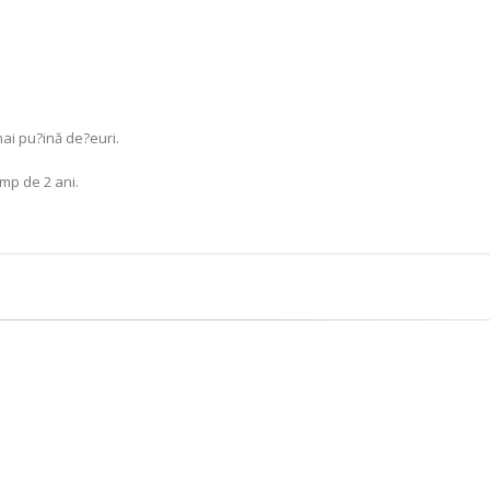
ai pu?ină de?euri.
imp de 2 ani.