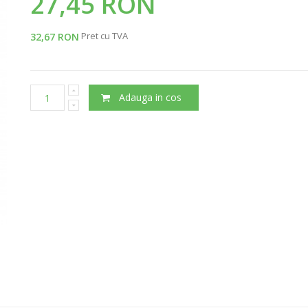
27,45 RON
Pret cu TVA
32,67 RON
Adauga in cos