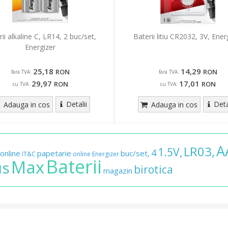
ii alkaline C, LR14, 2 buc/set,
Baterii litiu CR2032, 3V, Ener
Energizer
25,18
14,29
RON
RON
fara TVA:
fara TVA:
29,97
17,01
RON
RON
cu TVA:
cu TVA:
Detalii
Deta
Adauga in cos
Adauga in cos
A
LR03,
1.5V,
4
online
papetarie
buc/set,
IT&C
online
Energizer
Baterii
Max
us
birotica
magazin