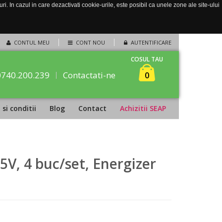
. In cazul in care dezactivati cookie-urile, este posibil ca unele zone ale site-ului
CONTUL MEU
CONT NOU
AUTENTIFICARE
COSUL TAU
0740.200.239
Contactati-ne
0
si conditii
Blog
Contact
Achizitii SEAP
5V, 4 buc/set, Energizer