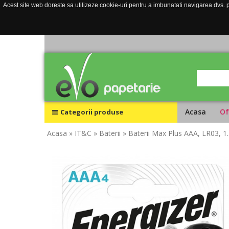
Acest site web doreste sa utilizeze cookie-uri pentru a imbunatati navigarea dvs. pe
Acasa
Of
Categorii produse
Acasa
» IT&C
» Baterii
» Baterii Max Plus AAA, LR03, 1.