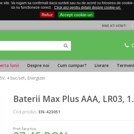
 site. Va rugam sa confirmati daca sunteti sau nu de acord cu folosirea de cookie-uri
sa nu functioneze corect.
Click aici pentru detalii despre cookie-uri.
Refuz
Accept cookie-uri
BINE ATI VENIT!
erta lunii
Despre noi
Cum cumpar?
Livrare
Termeni 
5V, 4 buc/set, Energizer
Baterii Max Plus AAA, LR03, 1.
Cod produs:
EN-423051
Pret fara tva