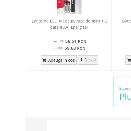
Lanterna LED X-Focus, raza de 45m + 2
Bater
baterii AA, Energizer
58,51
RON
fara TVA:
69,63
RON
cu TVA:
Detalii
Adauga in cos
Baterii
Pl