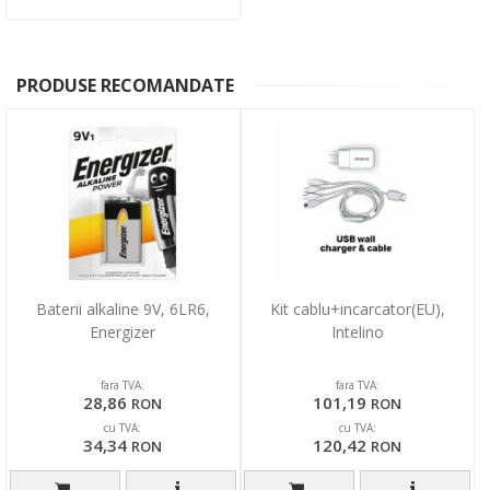
PRODUSE RECOMANDATE
Baterii alkaline 9V, 6LR6,
Kit cablu+incarcator(EU),
Energizer
Intelino
fara TVA:
fara TVA:
28,86
101,19
RON
RON
cu TVA:
cu TVA:
34,34
120,42
RON
RON