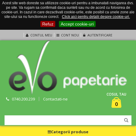
Acest site web doreste sa utilizeze cookie-uri pentru a imbunatati navigarea dvs.
pe site. Va rugam sa confirmati daca sunteti sau nu de acord cu folosirea de
cookie-uri. In cazul in care dezactivati cookie-urile, este posibil ca unele zone ale
site-ului sa nu functioneze corect.
Click aici pentru detalii despre cookie-uri.
Refuz
Accept cookie-uri
CONTUL MEU
CONT NOU
AUTENTIFICARE
COSUL TAU
0740.200.239
Contactati-ne
0
Categorii produse