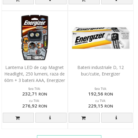
Lanterna LED de cap Magnet
Baterii industriale D, 12
Headlight, 250 lumeni, raza de
buc/cutie, Energizer
60m + 3 baterii AAA, Energizer
fara TVA:
fara TVA:
232,71
192,56
RON
RON
cu TVA:
cu TVA:
276,92
229,15
RON
RON