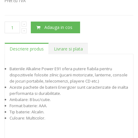
Pret cu TVA
Adauga in cos
Descriere produs
Livrare si plata
Bateriile Alkaline Power E91 ofera putere fiabila pentru
dispozitivele folosite zilnic (jucarii motorizate, lanterne, console
de jocuri portabile, telecomenzi, playere CD etc.)
Aceste pachete de baterii Energizer sunt caracterizate de inalta
performanta si durabilitate.
Ambalare: 8 buc/cutie.
Format baterie: AAA.
Tip baterie: Alcalin.
Culoare: Multicolor.