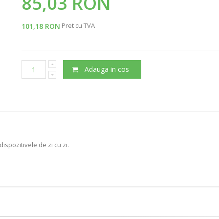
85,03 RON
Pret cu TVA
101,18 RON
Adauga in cos
ispozitivele de zi cu zi.