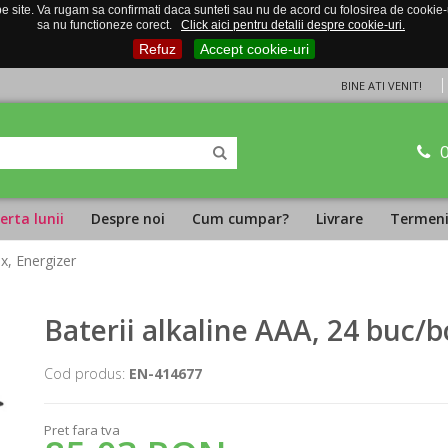
 site. Va rugam sa confirmati daca sunteti sau nu de acord cu folosirea de cookie-uri
sa nu functioneze corect.
Click aici pentru detalii despre cookie-uri.
Refuz
Accept cookie-uri
BINE ATI VENIT!
erta lunii
Despre noi
Cum cumpar?
Livrare
Termeni 
ox, Energizer
Baterii alkaline AAA, 24 buc/b
Cod produs:
EN-414677
Pret fara tva