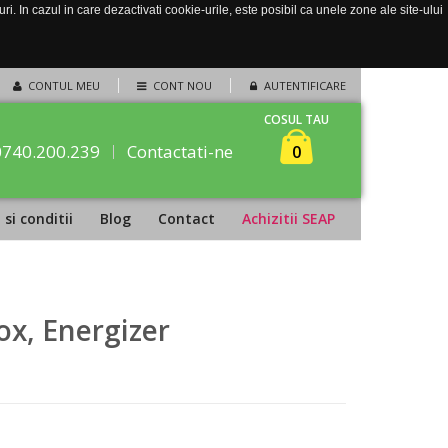
. In cazul in care dezactivati cookie-urile, este posibil ca unele zone ale site-ului
CONTUL MEU
CONT NOU
AUTENTIFICARE
COSUL TAU
0740.200.239
Contactati-ne
0
si conditii
Blog
Contact
Achizitii SEAP
ox, Energizer