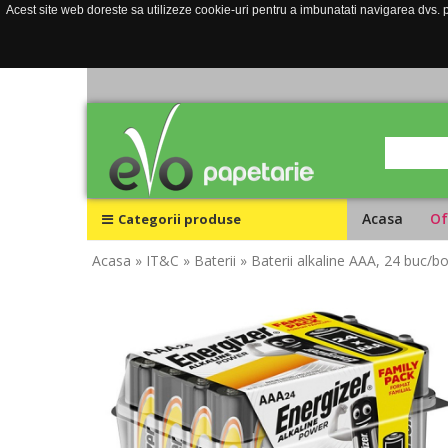
Acest site web doreste sa utilizeze cookie-uri pentru a imbunatati navigarea dvs. pe
Acasa
Of
Categorii produse
Acasa
» IT&C
» Baterii
» Baterii alkaline AAA, 24 buc/b