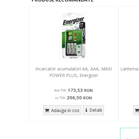
Incarcator acumulatori AA, AAA, MAXI
Lanterna
POWER PLUS, Energizer
173,53
RON
fara TVA:
206,50
RON
cu TVA:
Detalii
Adauga in cos