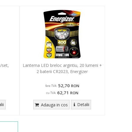
/set,
Lanterna LED breloc argintiu, 20 lumeni +
2 baterii CR2023, Energizer
52,70
RON
fara TVA:
62,71
RON
cu TVA:
lii
Detalii
Adauga in cos