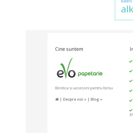
Baterii
al
Cine suntem
I
Birotica si accesorii pentru birou
|
Despre noi »
|
Blog »
p