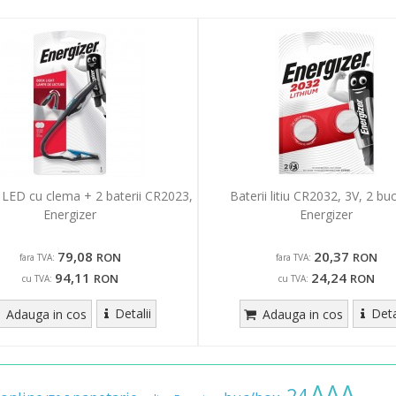
 LED cu clema + 2 baterii CR2023,
Baterii litiu CR2032, 3V, 2 buc
Energizer
Energizer
79,08
20,37
RON
RON
fara TVA:
fara TVA:
94,11
24,24
RON
RON
cu TVA:
cu TVA:
Detalii
Deta
Adauga in cos
Adauga in cos
AAA,
24