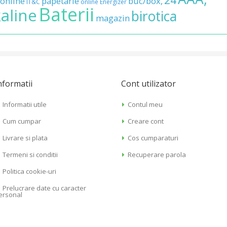
online
papetarie
buc/box,
IT&C
online
Energizer
Baterii
kaline
birotica
magazin
nformatii
Cont utilizator
Informatii utile
Contul meu
Cum cumpar
Creare cont
Livrare si plata
Cos cumparaturi
Termeni si conditii
Recuperare parola
Politica cookie-uri
Prelucrare date cu caracter
ersonal