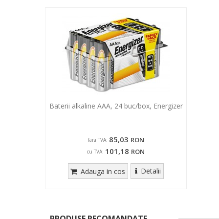
Baterii alkaline AAA, 24 buc/box, Energizer
85,03
RON
fara TVA:
101,18
RON
cu TVA:
Detalii
Adauga in cos
PRODUSE RECOMANDATE