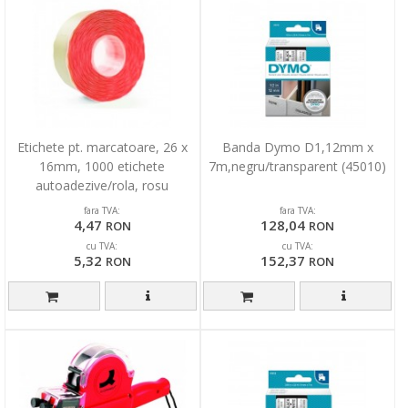
Etichete pt. marcatoare, 26 x
Banda Dymo D1,12mm x
16mm, 1000 etichete
7m,negru/transparent (45010)
autoadezive/rola, rosu
fluorescent, PRIX
fara TVA:
fara TVA:
4,47
128,04
RON
RON
cu TVA:
cu TVA:
5,32
152,37
RON
RON