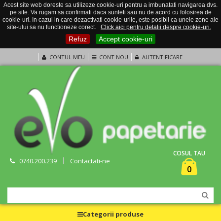
Acest site web doreste sa utilizeze cookie-uri pentru a imbunatati navigarea dvs.
pe site. Va rugam sa confirmati daca sunteti sau nu de acord cu folosirea de
cookie-uri. In cazul in care dezactivati cookie-urile, este posibil ca unele zone ale
site-ului sa nu functioneze corect.
Click aici pentru detalii despre cookie-uri.
Refuz
Accept cookie-uri
CONTUL MEU
CONT NOU
AUTENTIFICARE
COSUL TAU
0740.200.239
Contactati-ne
0
Categorii produse