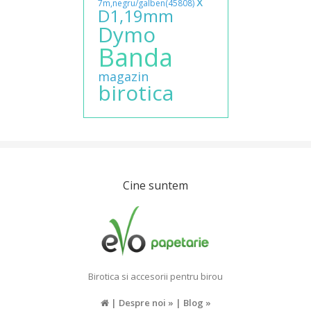
x
7m,negru/galben(45808)
D1,19mm
Dymo
Banda
magazin
birotica
Cine suntem
Birotica si accesorii pentru birou
|
Despre noi »
|
Blog »