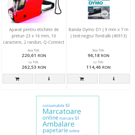
Aparat pentru etichete de
Banda Dymo D1 ( 9 mm x 7 m
preturi 23 x 16 mm, 10
) text:negru/ fond:alb (40913)
caractere, 2 randuri, Q-Connect
- rosu
fara TVA:
fara TVA:
220,61
96,18
RON
RON
cu TVA:
cu TVA:
262,53
114,46
RON
RON
si
consumabile
Marcatoare
online
si
marcare
Ambalare
papetarie
online