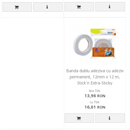
Banda dublu adeziva cu adeziv
permanent, 12mm x 12 m,
Stick`n Extra-Sticky
fara TVA:
13,96
RON
cu TVA:
16,61
RON