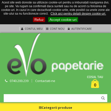
Acest site web doreste sa utilizeze cookie-uri pentru a imbunatati navigarea dvs.
pe site. Va rugam sa confirmati daca sunteti sau nu de acord cu folosirea de
cookie-uri. In cazul in care dezactivati cookie-urile, este posibil ca unele zone ale
site-ului sa nu functioneze corect.
Click aici pentru detalii despre cookie-uri.
Refuz
Accept cookie-uri
CONTUL MEU
CONT NOU
AUTENTIFICARE
COSUL TAU
0740.200.239
Contactati-ne
0
Categorii produse