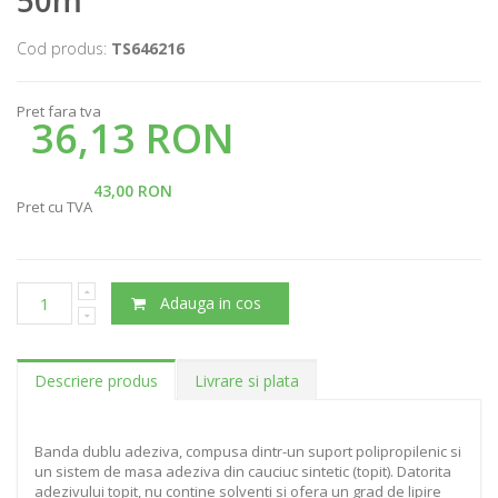
50m
Cod produs:
TS646216
Pret fara tva
36,13 RON
43,00 RON
Pret cu TVA
Adauga in cos
Descriere produs
Livrare si plata
Banda dublu adeziva, compusa dintr-un suport polipropilenic si
un sistem de masa adeziva din cauciuc sintetic (topit). Datorita
adezivului topit, nu contine solventi si ofera un grad de lipire