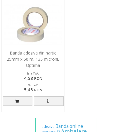
Banda adeziva din hartie
25mm x 50 m, 135 microni,
Optima
fara TVA:
4,58
RON
cu TVA:
5,45
RON
Banda
online
adeziva
Ambalare
si
marcare