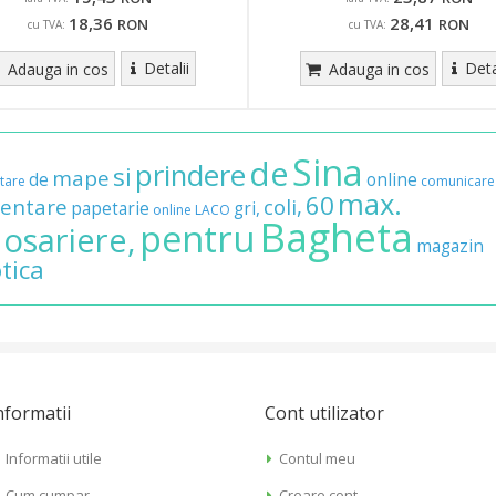
18,36
28,41
RON
RON
cu TVA:
cu TVA:
Detalii
Deta
Adauga in cos
Adauga in cos
Sina
de
prindere
si
mape
de
online
tare
comunicare
max.
60
zentare
coli,
papetarie
gri,
online
LACO
Bagheta
pentru
dosariere,
magazin
tica
nformatii
Cont utilizator
Informatii utile
Contul meu
Cum cumpar
Creare cont