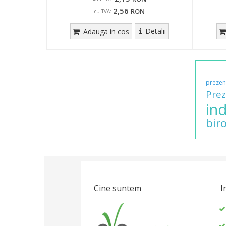
2,56
RON
cu TVA:
Detalii
Adauga in cos
prezen
Pre
in
biro
Cine suntem
I