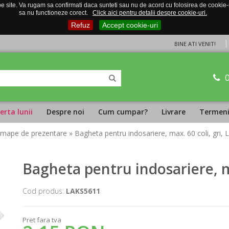
 site. Va rugam sa confirmati daca sunteti sau nu de acord cu folosirea de cookie-uri
sa nu functioneze corect.
Click aici pentru detalii despre cookie-uri.
Refuz
Accept cookie-uri
BINE ATI VENIT!
erta lunii
Despre noi
Cum cumpar?
Livrare
Termeni 
i mape de prezentare
» Bagheta pentru indosariere, max. 60 coli, gri,
Bagheta pentru indosariere, m
Cod produs:
LAKS5611
Pret fara tva