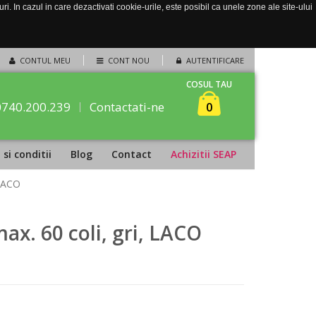
. In cazul in care dezactivati cookie-urile, este posibil ca unele zone ale site-ului
CONTUL MEU
CONT NOU
AUTENTIFICARE
COSUL TAU
0740.200.239
Contactati-ne
0
si conditii
Blog
Contact
Achizitii SEAP
 LACO
ax. 60 coli, gri, LACO