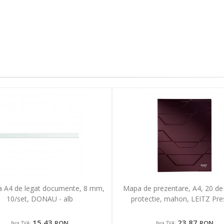
 A4 de legat documente, 8 mm,
Mapa de prezentare, A4, 20 de f
10/set, DONAU - alb
protectie, mahon, LEITZ Pre
15,43
23,87
RON
RON
fara TVA:
fara TVA: