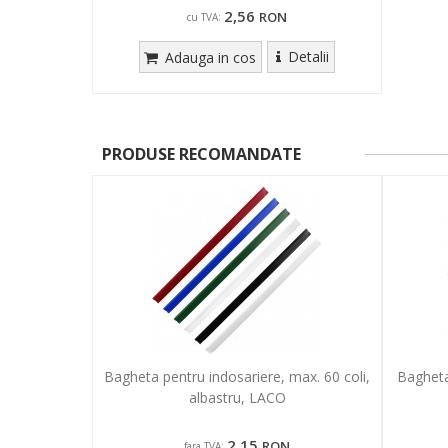
2,56
RON
cu TVA:
Detalii
Adauga in cos
PRODUSE RECOMANDATE
Bagheta pentru indosariere, max. 60 coli,
Bagheta
albastru, LACO
2,15
RON
fara TVA: