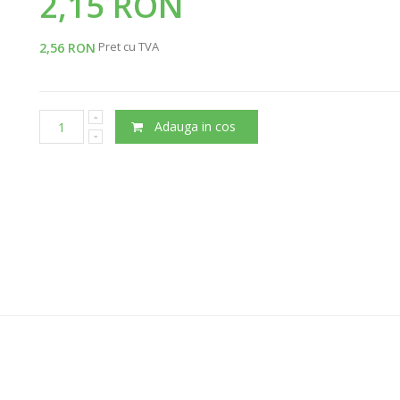
2,15 RON
Pret cu TVA
2,56 RON
Adauga in cos