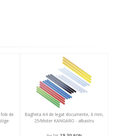
olii de
Bagheta A4 de legat documente, 6 mm,
stige
25/blister KANGARO - albastru
19,30
RON
fara TVA: