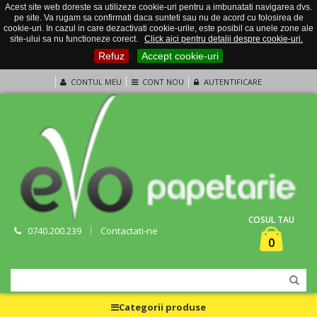
Acest site web doreste sa utilizeze cookie-uri pentru a imbunatati navigarea dvs.
pe site. Va rugam sa confirmati daca sunteti sau nu de acord cu folosirea de
cookie-uri. In cazul in care dezactivati cookie-urile, este posibil ca unele zone ale
site-ului sa nu functioneze corect.
Click aici pentru detalii despre cookie-uri.
Refuz
Accept cookie-uri
CONTUL MEU
CONT NOU
AUTENTIFICARE
COSUL TAU
0740.200.239
Contactati-ne
0
Categorii produse