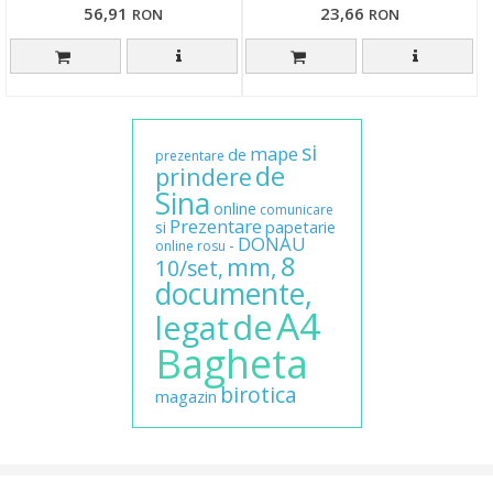
56,91
23,66
RON
RON
si
mape
de
prezentare
de
prindere
Sina
online
comunicare
Prezentare
si
papetarie
DONAU
-
online
rosu
8
mm,
10/set,
documente,
A4
de
legat
Bagheta
birotica
magazin