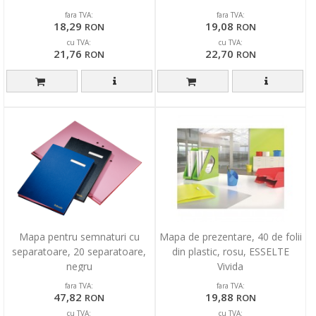
fara TVA:
fara TVA:
18,29
19,08
RON
RON
cu TVA:
cu TVA:
21,76
22,70
RON
RON
Mapa pentru semnaturi cu
Mapa de prezentare, 40 de folii
separatoare, 20 separatoare,
din plastic, rosu, ESSELTE
negru
Vivida
fara TVA:
fara TVA:
47,82
19,88
RON
RON
cu TVA:
cu TVA: