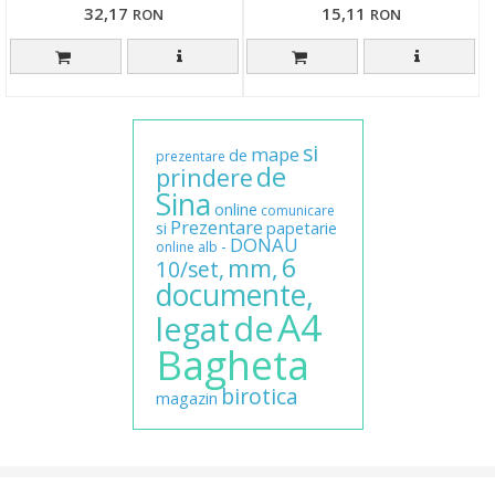
32,17
15,11
RON
RON
si
mape
de
prezentare
de
prindere
Sina
online
comunicare
Prezentare
si
papetarie
DONAU
-
online
alb
6
mm,
10/set,
documente,
A4
de
legat
Bagheta
birotica
magazin