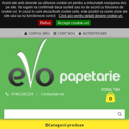
Acest site web doreste sa utilizeze cookie-uri pentru a imbunatati navigarea dvs.
pe site. Va rugam sa confirmati daca sunteti sau nu de acord cu folosirea de
cookie-uri. In cazul in care dezactivati cookie-urile, este posibil ca unele zone ale
site-ului sa nu functioneze corect.
Click aici pentru detalii despre cookie-uri.
Refuz
Accept cookie-uri
CONTUL MEU
CONT NOU
AUTENTIFICARE
COSUL TAU
0740.200.239
Contactati-ne
0
Categorii produse