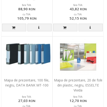
fara TVA:
fara TVA:
88,90
43,82
RON
RON
cu TVA:
cu TVA:
105,79
52,15
RON
RON
Mapa de prezentare, 100 file,
Mapa de prezentare, 20 de folii
negru, DATA BANK MT-100
din plastic, negru, ESSELTE
Vivida
fara TVA:
fara TVA:
27,03
12,70
RON
RON
cu TVA:
cu TVA: