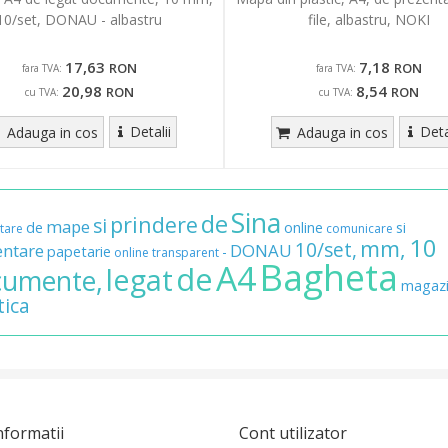
10/set, DONAU - albastru
file, albastru, NOKI
17,63
7,18
RON
RON
fara TVA:
fara TVA:
20,98
8,54
RON
RON
cu TVA:
cu TVA:
Detalii
Deta
Adauga in cos
Adauga in cos
Sina
de
prindere
si
mape
de
online
si
tare
comunicare
10
mm,
10/set,
entare
DONAU
papetarie
-
online
transparent
Bagheta
A4
de
legat
cumente,
magaz
tica
nformatii
Cont utilizator