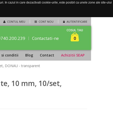
. In cazul in care dezactivati cookie-urile, este posibil ca unele zone ale site-ului
CONTUL MEU
CONT NOU
AUTENTIFICARE
COSUL TAU
0740.200.239
Contactati-ne
0
si conditii
Blog
Contact
Achizitii SEAP
et, DONAU - transparent
e, 10 mm, 10/set,