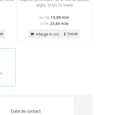
negru, ESSELTE Vivida
19,88
RON
fara TVA:
23,66
RON
cu TVA:
lii
Detalii
Adauga in cos
in
Date de contact