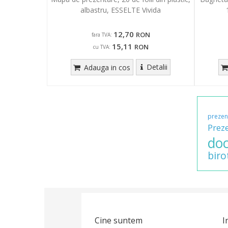
albastru, ESSELTE Vivida
12,70
RON
fara TVA:
15,11
RON
cu TVA:
Detalii
Adauga in cos
prezen
Prez
do
biro
Cine suntem
I