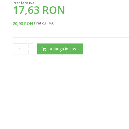
Pret fara tva
17,63 RON
Pret cu TVA
20,98 RON
Adauga in cos