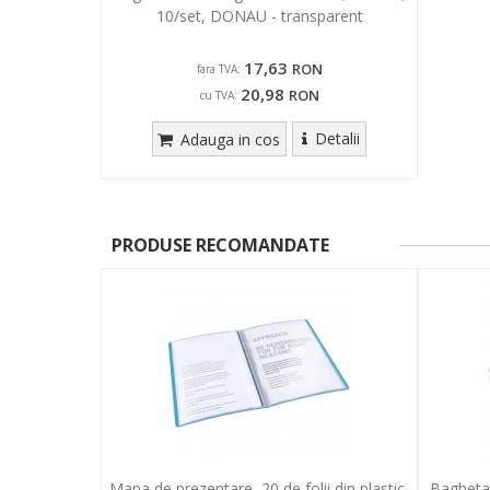
10/set, DONAU - transparent
17,63
RON
fara TVA:
20,98
RON
cu TVA:
Detalii
Adauga in cos
PRODUSE RECOMANDATE
Mapa de prezentare, 20 de folii din plastic,
Bagheta