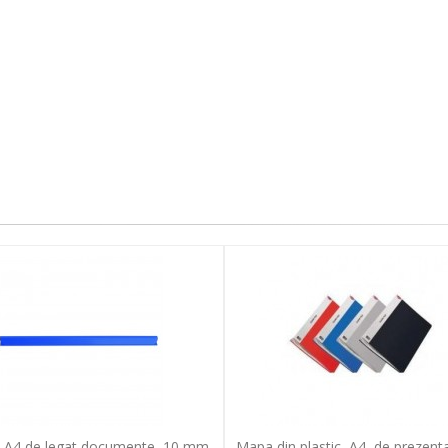
 A4 de legat documente, 10 mm,
Mapa din plastic, A4, de prezent