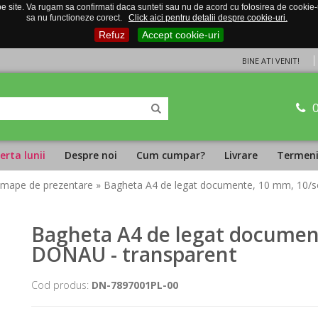
 site. Va rugam sa confirmati daca sunteti sau nu de acord cu folosirea de cookie-uri
sa nu functioneze corect.
Click aici pentru detalii despre cookie-uri.
Refuz
Accept cookie-uri
BINE ATI VENIT!
erta lunii
Despre noi
Cum cumpar?
Livrare
Termeni 
i mape de prezentare
» Bagheta A4 de legat documente, 10 mm, 10/s
Bagheta A4 de legat document
DONAU - transparent
Cod produs:
DN-7897001PL-00