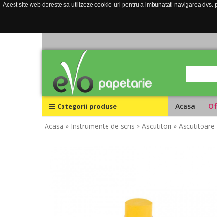
Acest site web doreste sa utilizeze cookie-uri pentru a imbunatati navigarea dvs. pe
Acasa
Of
Categorii produse
Acasa
» Instrumente de scris
» Ascutitori
» Ascutitoare