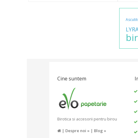
Ascutit
LYR
bi
Cine suntem
I
Birotica si accesorii pentru birou
|
Despre noi »
|
Blog »