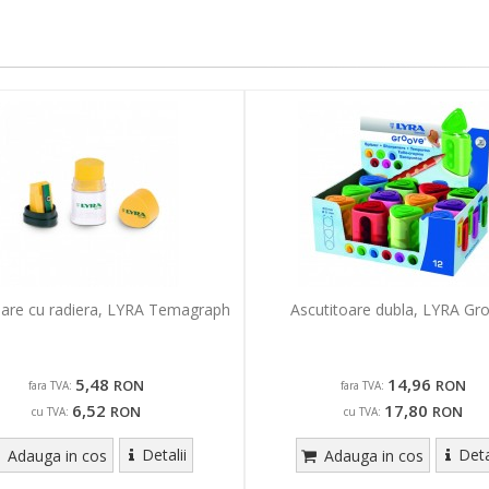
oare cu radiera, LYRA Temagraph
Ascutitoare dubla, LYRA Gr
5,48
14,96
RON
RON
fara TVA:
fara TVA:
6,52
17,80
RON
RON
cu TVA:
cu TVA:
Detalii
Deta
Adauga in cos
Adauga in cos