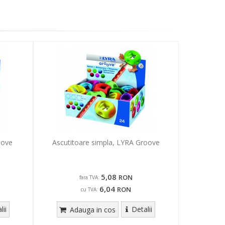
oove
Ascutitoare simpla, LYRA Groove
5,08
RON
fara TVA:
6,04
RON
cu TVA:
lii
Detalii
Adauga in cos