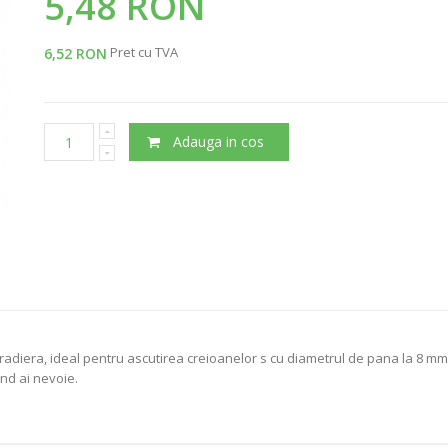
5,48 RON
Pret cu TVA
6,52 RON
Adauga in cos
radiera, ideal pentru ascutirea creioanelor s cu diametrul de pana la 8 mm
and ai nevoie.