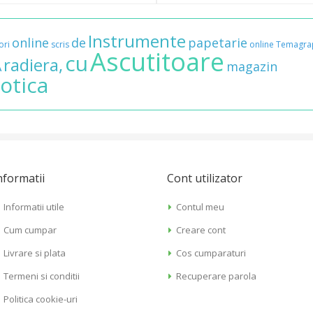
Instrumente
online
de
papetarie
ori
scris
online
Temagra
Ascutitoare
cu
radiera,
A
magazin
rotica
nformatii
Cont utilizator
Informatii utile
Contul meu
Cum cumpar
Creare cont
Livrare si plata
Cos cumparaturi
Termeni si conditii
Recuperare parola
Politica cookie-uri