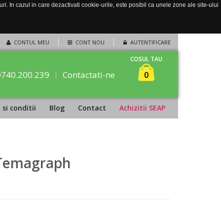
. In cazul in care dezactivati cookie-urile, este posibil ca unele zone ale site-ului
CONTUL MEU
CONT NOU
AUTENTIFICARE
COSUL TAU
0740.200.239
Contactati-ne
0
si conditii
Blog
Contact
Achizitii SEAP
 Temagraph