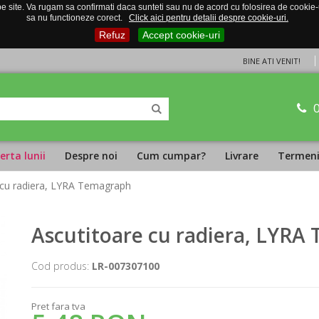
 site. Va rugam sa confirmati daca sunteti sau nu de acord cu folosirea de cookie-uri
sa nu functioneze corect.
Click aici pentru detalii despre cookie-uri.
Refuz
Accept cookie-uri
BINE ATI VENIT!
erta lunii
Despre noi
Cum cumpar?
Livrare
Termeni 
 cu radiera, LYRA Temagraph
Ascutitoare cu radiera, LYRA
Cod produs:
LR-007307100
Pret fara tva