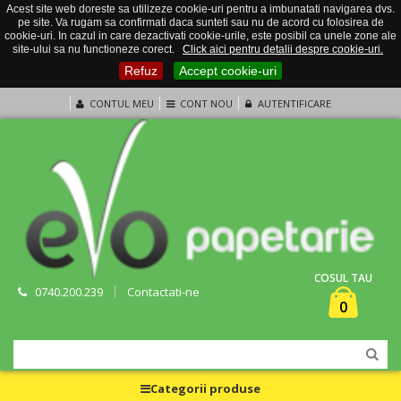
Acest site web doreste sa utilizeze cookie-uri pentru a imbunatati navigarea dvs.
pe site. Va rugam sa confirmati daca sunteti sau nu de acord cu folosirea de
cookie-uri. In cazul in care dezactivati cookie-urile, este posibil ca unele zone ale
site-ului sa nu functioneze corect.
Click aici pentru detalii despre cookie-uri.
Refuz
Accept cookie-uri
CONTUL MEU
CONT NOU
AUTENTIFICARE
COSUL TAU
0740.200.239
Contactati-ne
0
Categorii produse