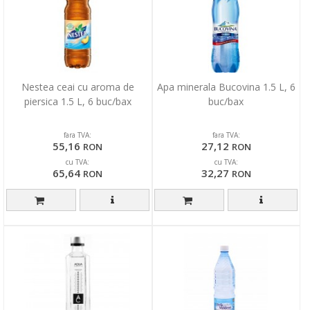
Nestea ceai cu aroma de
Apa minerala Bucovina 1.5 L, 6
piersica 1.5 L, 6 buc/bax
buc/bax
fara TVA:
fara TVA:
55,16
27,12
RON
RON
cu TVA:
cu TVA:
65,64
32,27
RON
RON