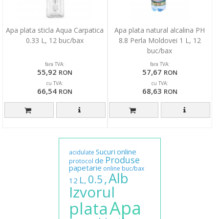
Apa plata sticla Aqua Carpatica
Apa plata natural alcalina PH
0.33 L, 12 buc/bax
8.8 Perla Moldovei 1 L, 12
buc/bax
fara TVA:
fara TVA:
55,92
57,67
RON
RON
cu TVA:
cu TVA:
66,54
68,63
RON
RON
Sucuri
online
acidulate
Produse
de
protocol
papetarie
online
buc/bax
Alb
,
0.5
L,
12
Izvorul
Apa
plata