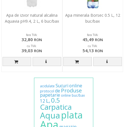
Apa de izvor natural alcalina
Apa minerala Borsec 0.5 L, 12
Aquavia pH9.4, 2 L, 6 buc/bax
buc/bax
fara TVA:
fara TVA:
32,80
45,49
RON
RON
cu TVA:
cu TVA:
39,03
54,13
RON
RON
Sucuri
online
acidulate
Produse
de
protocol
papetarie
online
buc/bax
0.5
L,
12
Carpatica
plata
Aqua
Apa
magazin