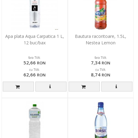
Apa plata Aqua Carpatica 1 L,
Bautura racoritoare, 1.5L,
12 buc/bax
Nestea Lemon
fara TVA:
fara TVA:
52,66
7,34
RON
RON
cu TVA:
cu TVA:
62,66
8,74
RON
RON