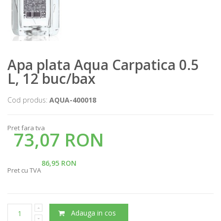
Apa plata Aqua Carpatica 0.5
L, 12 buc/bax
Cod produs:
AQUA-400018
Pret fara tva
73,07 RON
86,95 RON
Pret cu TVA
Adauga in cos