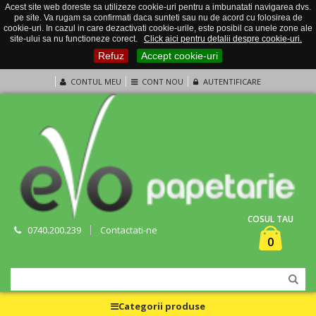
Acest site web doreste sa utilizeze cookie-uri pentru a imbunatati navigarea dvs.
pe site. Va rugam sa confirmati daca sunteti sau nu de acord cu folosirea de
cookie-uri. In cazul in care dezactivati cookie-urile, este posibil ca unele zone ale
site-ului sa nu functioneze corect.
Click aici pentru detalii despre cookie-uri.
Refuz
Accept cookie-uri
CONTUL MEU
CONT NOU
AUTENTIFICARE
COSUL TAU
0740.200.239
Contactati-ne
0
Categorii produse