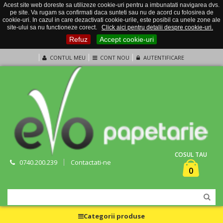
Acest site web doreste sa utilizeze cookie-uri pentru a imbunatati navigarea dvs.
pe site. Va rugam sa confirmati daca sunteti sau nu de acord cu folosirea de
cookie-uri. In cazul in care dezactivati cookie-urile, este posibil ca unele zone ale
site-ului sa nu functioneze corect.
Click aici pentru detalii despre cookie-uri.
Refuz
Accept cookie-uri
CONTUL MEU
CONT NOU
AUTENTIFICARE
COSUL TAU
0740.200.239
Contactati-ne
0
Categorii produse