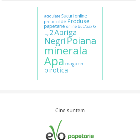
Sucuri
online
acidulate
Produse
de
protocol
papetarie
6
online
buc/bax
Apriga
2
L,
Poiana
Negri
minerala
Apa
magazin
birotica
Cine suntem