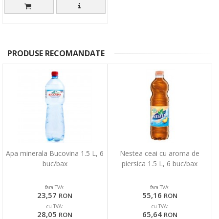
PRODUSE RECOMANDATE
Apa minerala Bucovina 1.5 L, 6
Nestea ceai cu aroma de
buc/bax
piersica 1.5 L, 6 buc/bax
fara TVA:
fara TVA:
23,57
55,16
RON
RON
cu TVA:
cu TVA:
28,05
65,64
RON
RON