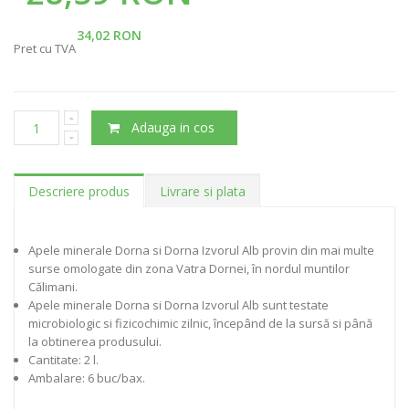
34,02 RON
Pret cu TVA
Adauga in cos
Descriere produs
Livrare si plata
Apele minerale Dorna si Dorna Izvorul Alb provin din mai multe
surse omologate din zona Vatra Dornei, în nordul muntilor
Călimani.
Apele minerale Dorna si Dorna Izvorul Alb sunt testate
microbiologic si fizicochimic zilnic, începând de la sursă si până
la obtinerea produsului.
Cantitate: 2 l.
Ambalare: 6 buc/bax.