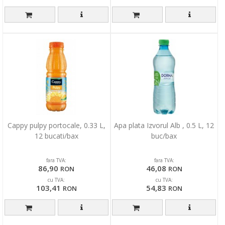
Cappy pulpy portocale, 0.33 L,
Apa plata Izvorul Alb , 0.5 L, 12
12 bucati/bax
buc/bax
fara TVA:
fara TVA:
86,90
46,08
RON
RON
cu TVA:
cu TVA:
103,41
54,83
RON
RON