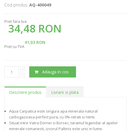
Cod produs:
AQ-400049
Pret fara tva
34,48 RON
41,03 RON
Pret cu TVA
Adauga in cos
Descriere produs
Livrare si plata
Aqua Carpatica este singura apa minerala natural
carbogazoasa perfect pura, cu 0% nitrati si nitriti.
Situat intre Vatra Dornei si Borsec, taramul legendar al apelor
minerale romanesti, izvorul Paltinis este unic in lume.