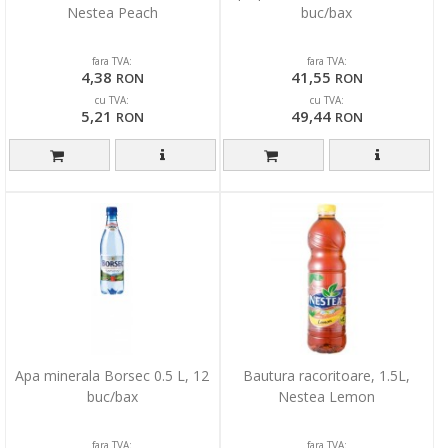
Nestea Peach
buc/bax
fara TVA:
fara TVA:
4,38
41,55
RON
RON
cu TVA:
cu TVA:
5,21
49,44
RON
RON
Apa minerala Borsec 0.5 L, 12
Bautura racoritoare, 1.5L,
buc/bax
Nestea Lemon
fara TVA:
fara TVA: