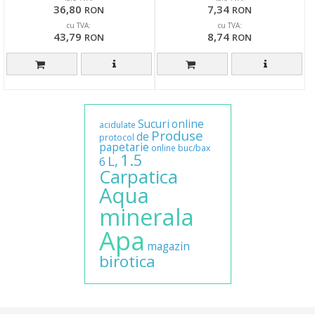
36,80
7,34
RON
RON
cu TVA:
cu TVA:
43,79
8,74
RON
RON
Sucuri
online
acidulate
Produse
de
protocol
papetarie
online
buc/bax
1.5
L,
6
Carpatica
Aqua
minerala
Apa
magazin
birotica