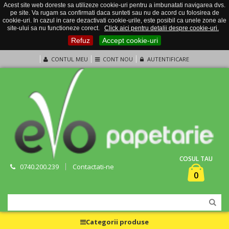
Acest site web doreste sa utilizeze cookie-uri pentru a imbunatati navigarea dvs.
pe site. Va rugam sa confirmati daca sunteti sau nu de acord cu folosirea de
cookie-uri. In cazul in care dezactivati cookie-urile, este posibil ca unele zone ale
site-ului sa nu functioneze corect.
Click aici pentru detalii despre cookie-uri.
Refuz
Accept cookie-uri
CONTUL MEU
CONT NOU
AUTENTIFICARE
COSUL TAU
0740.200.239
Contactati-ne
0
Categorii produse