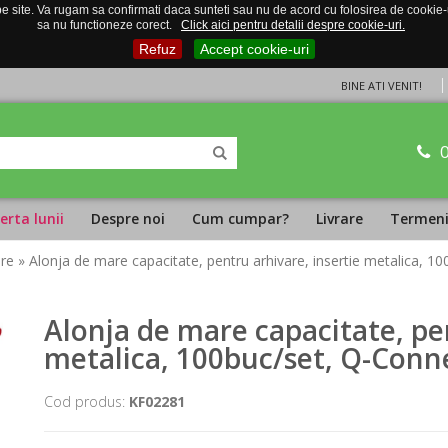
 site. Va rugam sa confirmati daca sunteti sau nu de acord cu folosirea de cookie-uri
sa nu functioneze corect.
Click aici pentru detalii despre cookie-uri.
Refuz
Accept cookie-uri
BINE ATI VENIT!
erta lunii
Despre noi
Cum cumpar?
Livrare
Termeni 
are
» Alonja de mare capacitate, pentru arhivare, insertie metalica, 10
Alonja de mare capacitate, pen
metalica, 100buc/set, Q-Connec
Cod produs:
KF02281