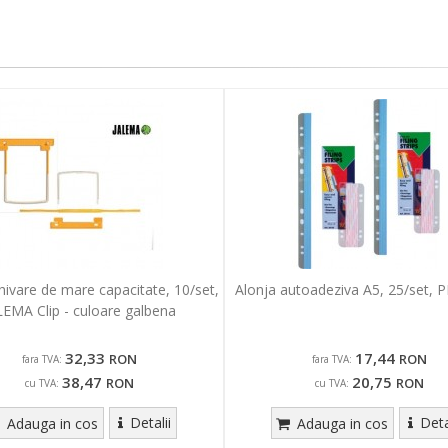
hivare de mare capacitate, 10/set,
Alonja autoadeziva A5, 25/set,
LEMA Clip - culoare galbena
32,33
17,44
RON
RON
fara TVA:
fara TVA:
38,47
20,75
RON
RON
cu TVA:
cu TVA:
Detalii
Deta
Adauga in cos
Adauga in cos