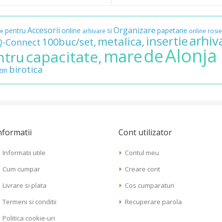
Accesorii
Organizare
pentru
online
si
papetarie
re
arhivare
online
rosie
arhiv
insertie
metalica,
100buc/set,
Q-Connect
Alonja
de
mare
capacitate,
ntru
birotica
in
nformatii
Cont utilizator
Informatii utile
Contul meu
Cum cumpar
Creare cont
Livrare si plata
Cos cumparaturi
Termeni si conditii
Recuperare parola
Politica cookie-uri