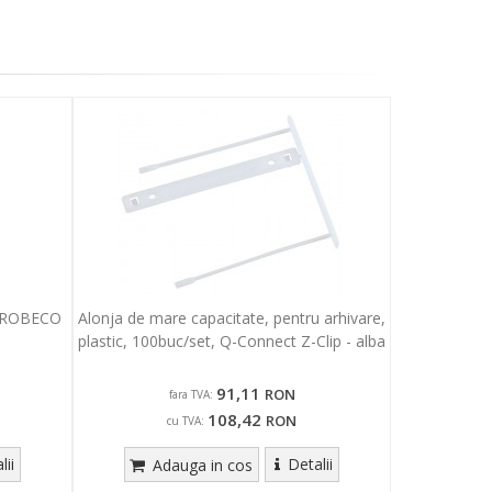
 PROBECO
Alonja de mare capacitate, pentru arhivare,
plastic, 100buc/set, Q-Connect Z-Clip - alba
91,11
RON
fara TVA:
108,42
RON
cu TVA:
lii
Detalii
Adauga in cos