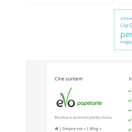
arhiva
Clip
pe
magaz
Cine suntem
I
Birotica si accesorii pentru birou
|
Despre noi »
|
Blog »