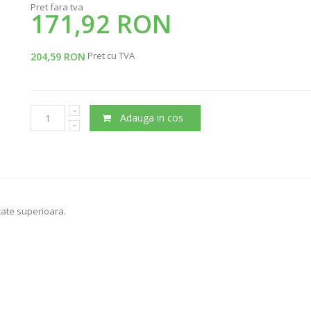
Pret fara tva
171,92 RON
Pret cu TVA
204,59 RON
Adauga in cos
itate superioara.