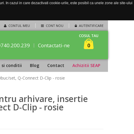
. In cazul in care dezactivati cookie-urile, este posibil ca unele zone ale site-ului
CONTUL MEU
CONT NOU
AUTENTIFICARE
COSUL TAU
0740.200.239
Contactati-ne
0
si conditii
Blog
Contact
Achizitii SEAP
0buc/set, Q-Connect D-Clip - rosie
tru arhivare, insertie
t D-Clip - rosie