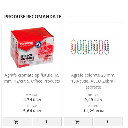
PRODUSE RECOMANDATE
Agrafe cromate tip fluture, 65
Agrafe colorate 28 mm,
mm, 12/cutie, Office Products
100/cutie, ALCO Zebra -
asortate
fara TVA:
fara TVA:
4,74
9,49
RON
RON
cu TVA:
cu TVA:
5,64
11,29
RON
RON