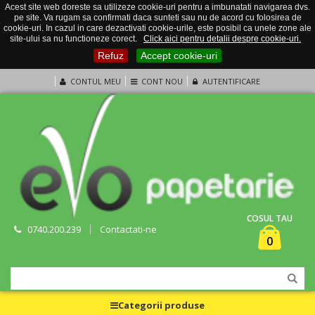
Acest site web doreste sa utilizeze cookie-uri pentru a imbunatati navigarea dvs.
pe site. Va rugam sa confirmati daca sunteti sau nu de acord cu folosirea de
cookie-uri. In cazul in care dezactivati cookie-urile, este posibil ca unele zone ale
site-ului sa nu functioneze corect.
Click aici pentru detalii despre cookie-uri.
Refuz
Accept cookie-uri
CONTUL MEU
CONT NOU
AUTENTIFICARE
COSUL TAU
0740.200.239
Contactati-ne
0
Categorii produse