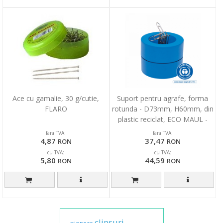
Ace cu gamalie, 30 g/cutie,
Suport pentru agrafe, forma
FLARO
rotunda - D73mm, H60mm, din
plastic reciclat, ECO MAUL -
albastru
fara TVA:
fara TVA:
4,87
37,47
RON
RON
cu TVA:
cu TVA:
5,80
44,59
RON
RON
clipsuri,