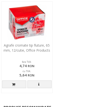
Agrafe cromate tip fluture, 65
mm, 12/cutie, Office Products
fara TVA:
4,74
RON
cu TVA:
5,64
RON