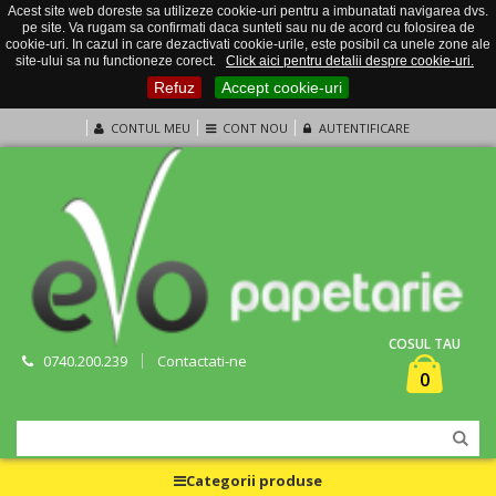
Acest site web doreste sa utilizeze cookie-uri pentru a imbunatati navigarea dvs.
pe site. Va rugam sa confirmati daca sunteti sau nu de acord cu folosirea de
cookie-uri. In cazul in care dezactivati cookie-urile, este posibil ca unele zone ale
site-ului sa nu functioneze corect.
Click aici pentru detalii despre cookie-uri.
Refuz
Accept cookie-uri
CONTUL MEU
CONT NOU
AUTENTIFICARE
COSUL TAU
0740.200.239
Contactati-ne
0
Categorii produse