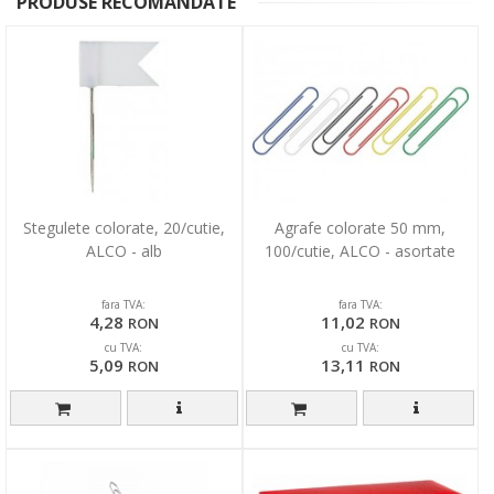
PRODUSE RECOMANDATE
Stegulete colorate, 20/cutie,
Agrafe colorate 50 mm,
ALCO - alb
100/cutie, ALCO - asortate
fara TVA:
fara TVA:
4,28
11,02
RON
RON
cu TVA:
cu TVA:
5,09
13,11
RON
RON