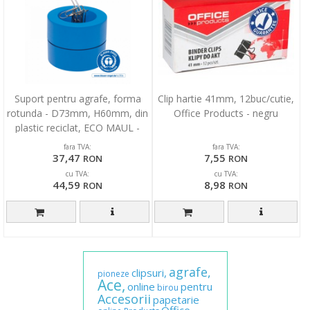
Suport pentru agrafe, forma
Clip hartie 41mm, 12buc/cutie,
rotunda - D73mm, H60mm, din
Office Products - negru
plastic reciclat, ECO MAUL -
albastru
fara TVA:
fara TVA:
37,47
7,55
RON
RON
cu TVA:
cu TVA:
44,59
8,98
RON
RON
agrafe,
clipsuri,
pioneze
Ace,
online
pentru
birou
Accesorii
papetarie
Office