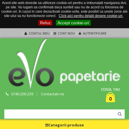
Acest site web doreste sa utilizeze cookie-uri pentru a imbunatati navigarea dvs.
pe site. Va rugam sa confirmati daca sunteti sau nu de acord cu folosirea de
cookie-uri. In cazul in care dezactivati cookie-urile, este posibil ca unele zone ale
site-ului sa nu functioneze corect.
Click aici pentru detalii despre cookie-uri.
Refuz
Accept cookie-uri
CONTUL MEU
CONT NOU
AUTENTIFICARE
COSUL TAU
0740.200.239
Contactati-ne
0
Categorii produse