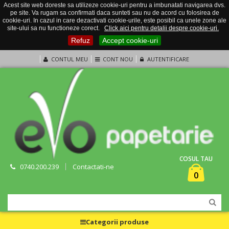
Acest site web doreste sa utilizeze cookie-uri pentru a imbunatati navigarea dvs.
pe site. Va rugam sa confirmati daca sunteti sau nu de acord cu folosirea de
cookie-uri. In cazul in care dezactivati cookie-urile, este posibil ca unele zone ale
site-ului sa nu functioneze corect.
Click aici pentru detalii despre cookie-uri.
Refuz
Accept cookie-uri
CONTUL MEU
CONT NOU
AUTENTIFICARE
COSUL TAU
0740.200.239
Contactati-ne
0
Categorii produse