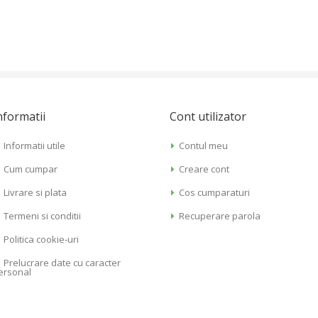
nformatii
Cont utilizator
Informatii utile
Contul meu
Cum cumpar
Creare cont
Livrare si plata
Cos cumparaturi
Termeni si conditii
Recuperare parola
Politica cookie-uri
Prelucrare date cu caracter
ersonal