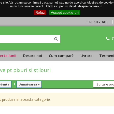
 site. Va rugam sa confirmati daca sunteti sau nu de acord cu folosirea de cookie-uri
sa nu functioneze corect.
Click aici pentru detalii despre cookie-uri.
Refuz
Accept cookie-uri
BINE ATI VENIT!
erta lunii
Despre noi
Cum cumpar?
Livrare
Termeni 
e pt pixuri si stilouri
1
edenta
Urmatoarea »
 produse in aceasta categorie.