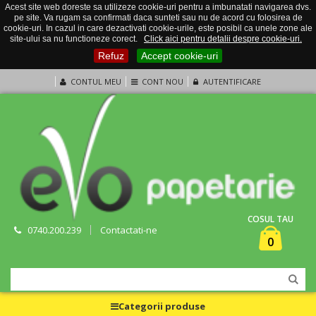
Acest site web doreste sa utilizeze cookie-uri pentru a imbunatati navigarea dvs.
pe site. Va rugam sa confirmati daca sunteti sau nu de acord cu folosirea de
cookie-uri. In cazul in care dezactivati cookie-urile, este posibil ca unele zone ale
site-ului sa nu functioneze corect.
Click aici pentru detalii despre cookie-uri.
Refuz
Accept cookie-uri
CONTUL MEU
CONT NOU
AUTENTIFICARE
COSUL TAU
0740.200.239
Contactati-ne
0
Categorii produse