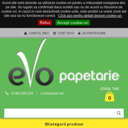
Acest site web doreste sa utilizeze cookie-uri pentru a imbunatati navigarea dvs.
pe site. Va rugam sa confirmati daca sunteti sau nu de acord cu folosirea de
cookie-uri. In cazul in care dezactivati cookie-urile, este posibil ca unele zone ale
site-ului sa nu functioneze corect.
Click aici pentru detalii despre cookie-uri.
Refuz
Accept cookie-uri
CONTUL MEU
CONT NOU
AUTENTIFICARE
COSUL TAU
0740.200.239
Contactati-ne
0
Categorii produse