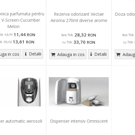
iconica parfumata pentru
Rezerva odorizant Vectair
Doza odor
, V-Screen-Cucumber
Airoma 270ml diverse arome
Melon
11,44
28,32
RON
RON
VA:
12,71
fara TVA:
fara TVA:
13,61
33,70
RON
RON
A:
15,12
cu TVA:
cu TVA:
Detalii
Detalii
ga in cos
Adauga in cos
Adauga
er automatic aerosoli
Dispenser intensiv Omniscent