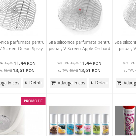
iconica parfumata pentru
Sita siliconica parfumata pentru
Sita silico
 V-Screen-Ocean Spray
pisoar, V-Screen-Apple Orchard
pisoar, 
11,44
11,44
RON
RON
VA:
fara TVA:
fara TVA:
12,71
12,71
13,61
13,61
RON
RON
A:
cu TVA:
cu TVA:
15,12
15,12
Detalii
Detalii
ga in cos
Adauga in cos
Adauga
PROMOTIE