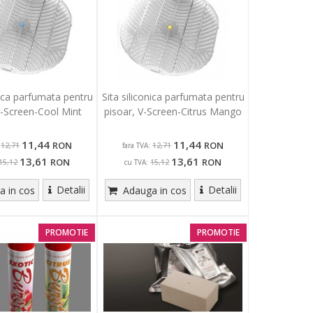
nica parfumata pentru
Sita siliconica parfumata pentru
V-Screen-Cool Mint
pisoar, V-Screen-Citrus Mango
11,44
11,44
RON
RON
fara TVA:
12,71
12,71
13,61
13,61
RON
RON
cu TVA:
15,12
15,12
Detalii
Detalii
 in cos
Adauga in cos
PROMOTIE
PROMOTIE