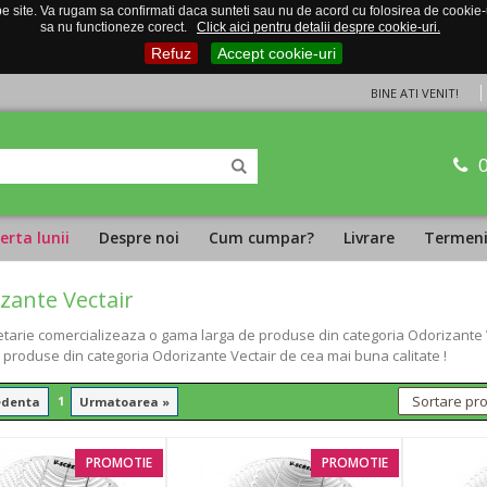
 site. Va rugam sa confirmati daca sunteti sau nu de acord cu folosirea de cookie-uri
sa nu functioneze corect.
Click aici pentru detalii despre cookie-uri.
Refuz
Accept cookie-uri
BINE ATI VENIT!
erta lunii
Despre noi
Cum cumpar?
Livrare
Termeni 
zante Vectair
tarie comercializeaza o gama larga de produse din categoria Odorizante Vec
i produse din categoria Odorizante Vectair de cea mai buna calitate !
1
edenta
Urmatoarea »
PROMOTIE
PROMOTIE