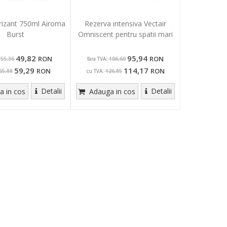
izant 750ml Airoma
Rezerva intensiva Vectair
Burst
Omniscent pentru spatii mari
49,82
95,94
RON
RON
fara TVA:
55,36
106,60
59,29
114,17
RON
RON
cu TVA:
65,88
126,85
Detalii
Detalii
 in cos
Adauga in cos