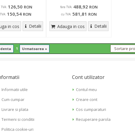
126,50
488,92
RON
RON
a TVA:
fara TVA:
150,54
581,81
RON
RON
 TVA:
cu TVA:
Detalii
Detalii
ga in cos
Adauga in cos
1
edenta
Urmatoarea »
nformatii
Cont utilizator
Informatii utile
Contul meu
Cum cumpar
Creare cont
Livrare si plata
Cos cumparaturi
Termeni si conditii
Recuperare parola
Politica cookie-uri