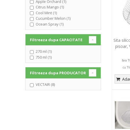
Apple Orchard (1)
Citrus Mango (1)
Cool Mint (1)
Cucumber Melon (1)
Ocean Spray (1)
Filtreaza dupa
CAPACITATE
Sita sil
pisoar,
270 ml (1)
750 ml (1)
fara T
cu TV
Filtreaza dupa
PRODUCATOR
Adau
VECTAIR (8)