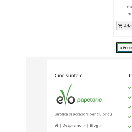
far
cu
Adau
« Prec
Cine suntem
I
Birotica si accesorii pentru birou
|
Despre noi »
|
Blog »