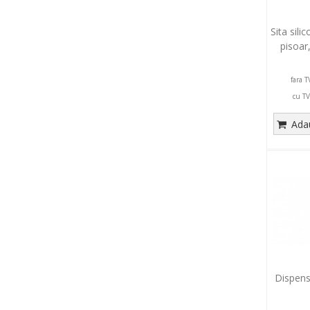
Sita sil
pisoar
fara T
cu TV
Adau
Dispens