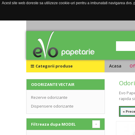
Acest site web doreste sa utilizeze cookie-uri pentru a imbunatati navigarea dvs. pe
Acasa
Of
Categorii produse
Odori
ODORIZANTE VECTAIR
Evo Pape
Rezerve odorizante
rapida s
Dispensere odorizante
« Prec
Filtreaza dupa
MODEL