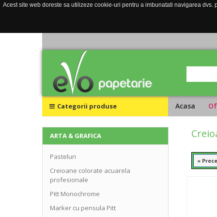
Acest site web doreste sa utilizeze cookie-uri pentru a imbunatati navigarea dvs. pe
Acasa
Of
Categorii produse
Creio
ARTA & GRAFICA
Pasteluri
« Prec
Creioane colorate acuarela
profesionale
Pitt Monochrome
Marker cu pensula Pitt