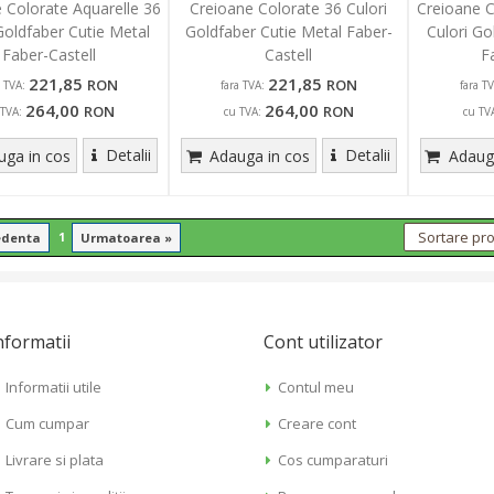
 Colorate Aquarelle 36
Creioane Colorate 36 Culori
Creioane C
Goldfaber Cutie Metal
Goldfaber Cutie Metal Faber-
Culori Go
Faber-Castell
Castell
F
221,85
221,85
RON
RON
a TVA:
fara TVA:
fara TV
264,00
264,00
RON
RON
 TVA:
cu TVA:
cu TV
Detalii
Detalii
ga in cos
Adauga in cos
Adauga
1
edenta
Urmatoarea »
nformatii
Cont utilizator
Informatii utile
Contul meu
Cum cumpar
Creare cont
Livrare si plata
Cos cumparaturi