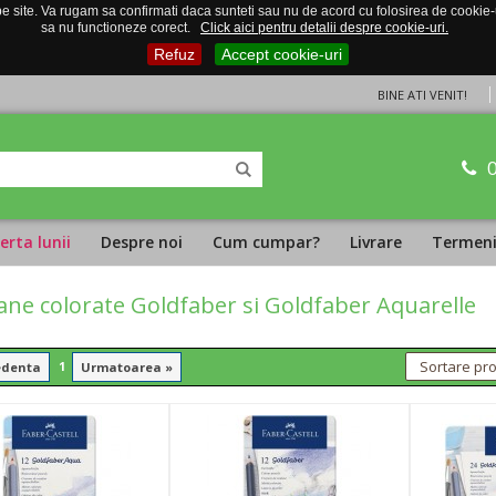
 site. Va rugam sa confirmati daca sunteti sau nu de acord cu folosirea de cookie-uri
sa nu functioneze corect.
Click aici pentru detalii despre cookie-uri.
Refuz
Accept cookie-uri
BINE ATI VENIT!
erta lunii
Despre noi
Cum cumpar?
Livrare
Termeni 
ane colorate Goldfaber si Goldfaber Aquarelle
1
edenta
Urmatoarea »