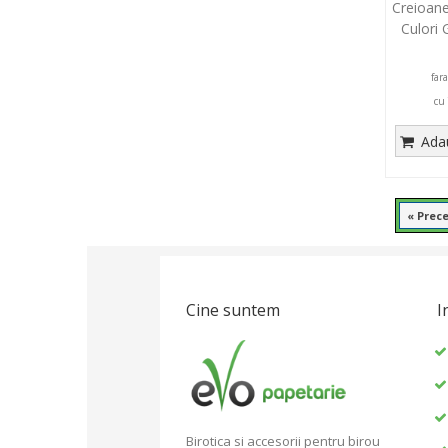
Creioane
Culori 
far
cu
Adau
« Prec
Cine suntem
I
Birotica si accesorii pentru birou