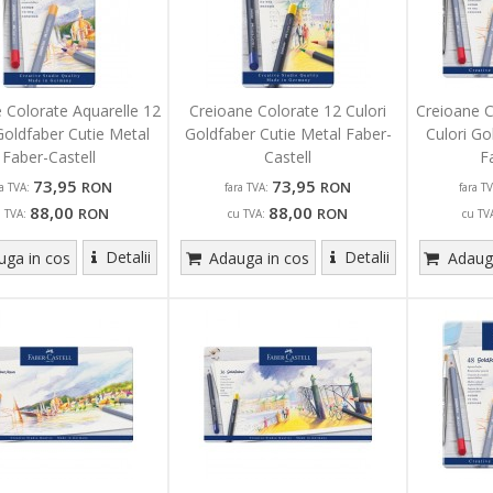
 Colorate Aquarelle 12
Creioane Colorate 12 Culori
Creioane C
Goldfaber Cutie Metal
Goldfaber Cutie Metal Faber-
Culori Go
Faber-Castell
Castell
F
73,95
73,95
RON
RON
ra TVA:
fara TVA:
fara TV
88,00
88,00
RON
RON
u TVA:
cu TVA:
cu TV
Detalii
Detalii
ga in cos
Adauga in cos
Adauga