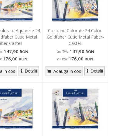
olorate Aquarelle 24
Creioane Colorate 24 Culori
ldfaber Cutie Metal
Goldfaber Cutie Metal Faber-
aber-Castell
Castell
147,90
147,90
RON
RON
A:
fara TVA:
176,00
176,00
RON
RON
A:
cu TVA:
Detalii
Detalii
 in cos
Adauga in cos