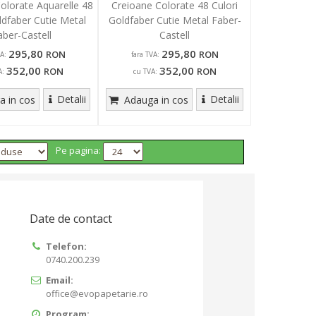
olorate Aquarelle 48
Creioane Colorate 48 Culori
ldfaber Cutie Metal
Goldfaber Cutie Metal Faber-
aber-Castell
Castell
295,80
295,80
RON
RON
A:
fara TVA:
352,00
352,00
RON
RON
A:
cu TVA:
Detalii
Detalii
 in cos
Adauga in cos
Pe pagina:
Date de contact
Telefon:
0740.200.239
Email:
office@evopapetarie.ro
Program: