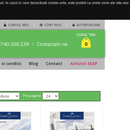
. In cazul in care dezactivati cookie-urile, este posibil ca unele zone ale site-ului
CONTUL MEU
CONT NOU
AUTENTIFICARE
COSUL TAU
0740.200.239
Contactati-ne
0
si conditii
Blog
Contact
Achizitii SEAP
Pe pagina: